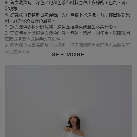
※ 首次洗滌時，深色／飽和色系布料較易釋出多餘的固色劑，屬正
常現象。
※ 建議深色衣物於首次穿著前先行單獨下水清洗，有助釋出多餘染
劑，減少移染或掉色風險。
※ 請與淺色衣物分開洗滌，避免互相染色或產生移染情形。
※ 穿搭時亦建議避免與淺色配件、包款、飾品一同使用，以降低因
摩擦或潮濕造成染色的可能性。
※ 顏色請參考單品圖片較為接近，但因圖檔顏色會因個人電腦螢幕
設定差異略有不同，請以實際商品顏色為準。
SEE MORE
MODEL資訊
身高157cm／胸圍Bust：79cm
腰圍Waist：60cm／臀圍hips：62cm
試穿報告：模特兒穿著S號