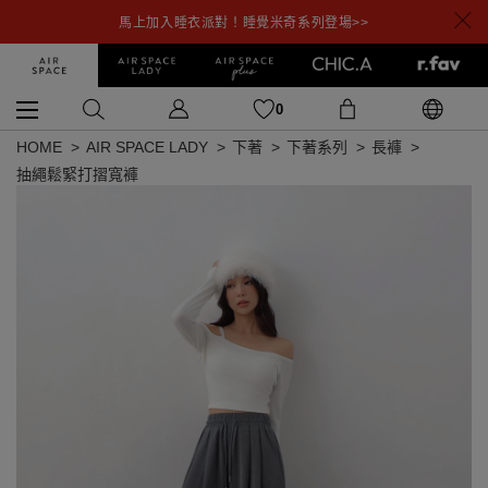
馬上加入睡衣派對！睡覺米奇系列登場>>
0
HOME
AIR SPACE LADY
下著
下著系列
長褲
抽繩鬆緊打摺寬褲