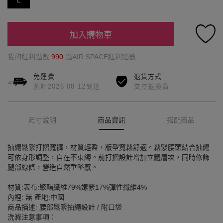
L
加入購物車
我的紅利點數
990
點AIR SPACE紅利點數
免運費
退貨方式
預計2026-08-12到達
支持退換貨
尺寸說明
商品資訊
搭配商品
抽繩鬆緊打摺寬褲，材質輕盈，版型寬鬆舒適。鬆緊腰頭結合抽繩
可依身形調整，自在不束縛。前打摺設計增加立體層次，同時修飾
腿部線條，營造自然垂墜感。
材質:表布:聚酯纖維79%嫘縈17%彈性纖維4%
內裡: 無 產地:中國
商品描述: 腰部鬆緊抽繩設計 / 附口袋
洗滌注意事項：