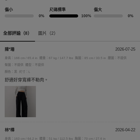
偏小
尺碼標準
偏大
0%
100%
0%
全部評論（8）
圖片（2）
陳*珊
2026-07-25
身高：166 cm / 65.4 in
體重：67 kg / 147.7 lbs
胸圍：85 cm / 33.5 in
腰圍：不提供
臀圍：不提供
體型：不提供
顏色：黑
尺寸：L
舒適好穿寬褲不勒肉。
林*樺
2026-04-22
身高：163 cm / 64.2 in
體重：51 kg / 112.5 lbs
胸圍：70 cm / 27.6 in