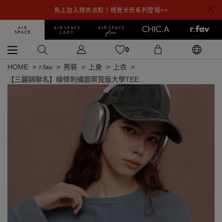
馬上加入睡衣派對！睡覺米奇系列登場>>
0
HOME
r.fav
男裝
上身
上衣
【三麗鷗聯名】線條刺繡圖案寬版大學TEE