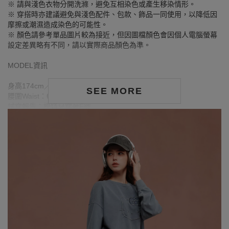
※ 請與淺色衣物分開洗滌，避免互相染色或產生移染情形。
※ 穿搭時亦建議避免與淺色配件、包款、飾品一同使用，以降低因
摩擦或潮濕造成染色的可能性。
※ 顏色請參考單品圖片較為接近，但因圖檔顏色會因個人電腦螢幕
設定差異略有不同，請以實際商品顏色為準。
MODEL資訊
身高174cm／胸圍Bust：80cm
SEE MORE
腰圍Waist：60cm／臀圍hips：89cm
試穿報告：模特兒穿著F號
身高188cm／胸圍Bust：100cm
腰圍Waist：73cm／臀圍hips：99cm
試穿報告：模特兒穿著F號