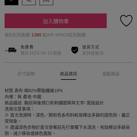
F
XL
2XL
加入購物車
我的紅利點數
1380
點AIR SPACE紅利點數
免運費
退貨方式
預計2026-08-12到達
支持退換貨
尺寸說明
商品資訊
搭配商品
材質:表布:棉82%聚酯纖維18%
內裡：無 產地:中國
商品描述: 胸前與後領口有刺繡圖案與文字/ 寬版設計
洗滌注意事項：
※ 首次洗滌時，深色／飽和色系布料較易釋出多餘的固色劑，屬正
常現象。
※ 建議深色衣物於首次穿著前先行單獨下水清洗，有助釋出多餘染
劑，減少移染或掉色風險。