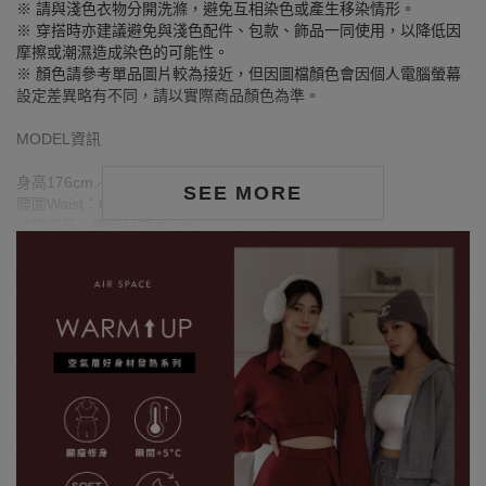
※ 請與淺色衣物分開洗滌，避免互相染色或產生移染情形。
※ 穿搭時亦建議避免與淺色配件、包款、飾品一同使用，以降低因
摩擦或潮濕造成染色的可能性。
※ 顏色請參考單品圖片較為接近，但因圖檔顏色會因個人電腦螢幕
設定差異略有不同，請以實際商品顏色為準。
MODEL資訊
身高176cm／胸圍Bust：84cm
SEE MORE
腰圍Waist：63cm／臀圍hips：90cm
試穿報告：模特兒穿著S號
身高167cm／胸圍Bust：78cm
腰圍Waist：58cm／臀圍hips：86cm
試穿報告：模特兒穿著S號