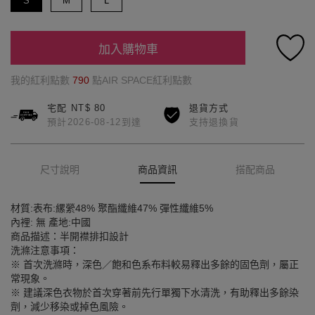
S
M
L
加入購物車
我的紅利點數
790
點AIR SPACE紅利點數
宅配 NT$ 80
退貨方式
預計2026-08-12到達
支持退換貨
尺寸說明
商品資訊
搭配商品
材質:表布:縲縈48% 聚酯纖維47% 彈性纖維5%
內裡: 無 產地:中國
商品描述：半開襟排扣設計
洗滌注意事項：
※ 首次洗滌時，深色／飽和色系布料較易釋出多餘的固色劑，屬正
常現象。
※ 建議深色衣物於首次穿著前先行單獨下水清洗，有助釋出多餘染
劑，減少移染或掉色風險。