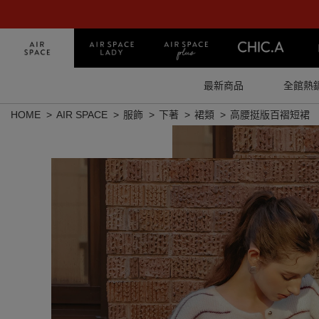
最新商品
全館熱
HOME
AIR SPACE
服飾
下著
裙類
高腰挺版百褶短裙