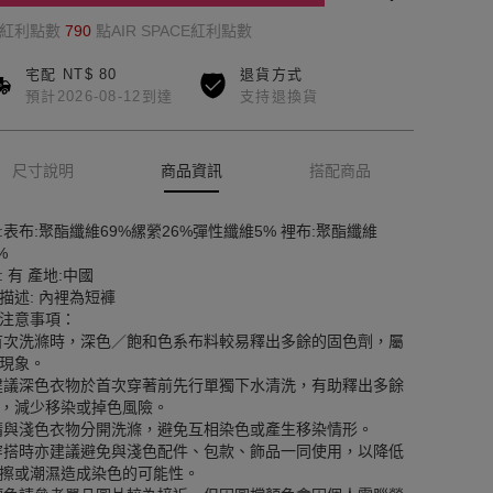
的紅利點數
790
點AIR SPACE紅利點數
宅配 NT$ 80
退貨方式
預計2026-08-12到達
支持退換貨
尺寸說明
商品資訊
搭配商品
:表布:聚酯纖維69%縲縈26%彈性纖維5% 裡布:聚酯纖維
%
: 有 產地:中國
描述: 內裡為短褲
注意事項：
首次洗滌時，深色／飽和色系布料較易釋出多餘的固色劑，屬
現象。
建議深色衣物於首次穿著前先行單獨下水清洗，有助釋出多餘
，減少移染或掉色風險。
請與淺色衣物分開洗滌，避免互相染色或產生移染情形。
穿搭時亦建議避免與淺色配件、包款、飾品一同使用，以降低
擦或潮濕造成染色的可能性。