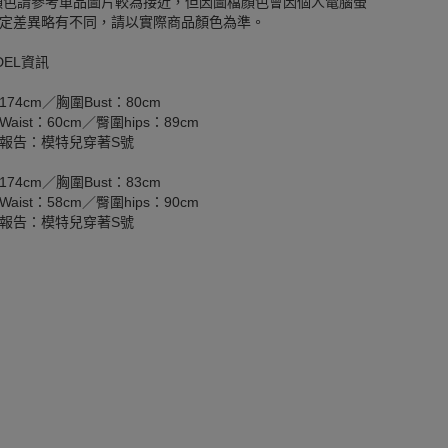
顏色請參考單品圖片較為接近，但因圖檔顏色會因個人電腦螢
定差異略有不同，請以實際商品顏色為準。
DEL資訊
174cm／胸圍Bust：80cm
aist：60cm／臀圍hips：89cm
報告：模特兒穿著S號
174cm／胸圍Bust：83cm
aist：58cm／臀圍hips：90cm
報告：模特兒穿著S號