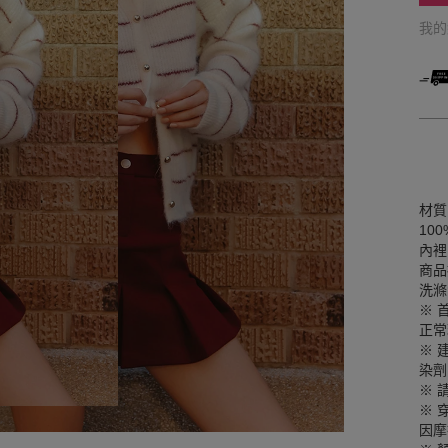
我
材質
100
內裡
商品
洗滌
※ 
正常
※ 
染劑
※ 
※ 
因摩