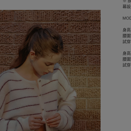
※ 
幕設
MO
身高
腰圍W
試穿
身高
腰圍W
試穿