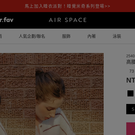
馬上加入睡衣派對！睡覺米奇系列登場>>
銷
人氣企劃/聯名
服飾
內著
泳裝
2540
高
73
NT
S