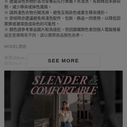
※ 建議深色衣物於首次穿著前先行單獨下水清洗，有助釋出多餘染
劑，減少移染或掉色風險。
※ 請與淺色衣物分開洗滌，避免互相染色或產生移染情形。
※ 穿搭時亦建議避免與淺色配件、包款、飾品一同使用，以降低因
摩擦或潮濕造成染色的可能性。
※ 顏色請參考單品圖片較為接近，但因圖檔顏色會因個人電腦螢幕
設定差異略有不同，請以實際商品顏色為準。
MODEL資訊
身高169cm／胸圍Bust：80cm
SEE MORE
腰圍Waist：59cm／臀圍hips：90cm
試穿報告：模特兒穿著S號
身高167cm／胸圍Bust：78cm
腰圍Waist：58cm／臀圍hips：86cm
試穿報告：模特兒穿著S號