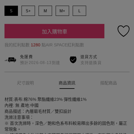
S
S+
M
M+
L
加入購物車
我的紅利點數
1280
點AIR SPACE紅利點數
免運費
退貨方式
預計2026-08-13到達
支持退換貨
尺寸說明
商品資訊
搭配商品
材質:表布:棉76% 聚酯纖維23% 彈性纖維1%
內裡: 無 產地:中國
商品描述：內層磨毛材質／雙扣設計
洗滌注意事項：
※ 首次洗滌時，深色／飽和色系布料較易釋出多餘的固色劑，屬正
常現象。