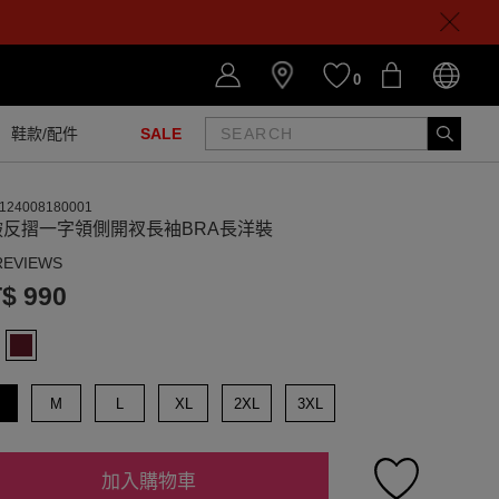
0
鞋款/配件
SALE
124008180001
皺反摺一字領側開衩長袖BRA長洋裝
REVIEWS
$ 990
M
L
XL
2XL
3XL
加入購物車