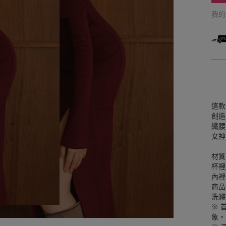
我
這款
創造
纖腰
女神
材質
杯裡
內裡
商品
洗滌
※ 
象。