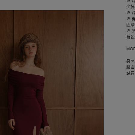
※ 
少掉
※ 
※ 
因摩
※ 
幕設
MO
身高
腰圍W
試穿