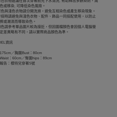
深色衣物建議在首次穿著前先下水清洗, 有助釋出多餘染劑，減
色或移染, 可降低染色風險。
深色與淺色衣物請分開洗滌，避免互相染色或產生移染現象。
穿搭時請避免與淺色衣物、配件、飾品一同搭配使用，以防止
擦或潮濕而導致染色。
顏色請參考單品圖片較為接近，但因圖檔顏色會因個人電腦螢
定差異略有不同，請以實際商品顏色為準。
DEL資訊
175cm／胸圍Bust：80cm
aist：60cm／臀圍hips：89cm
報告：模特兒穿著S號