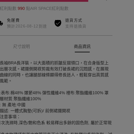
的紅利點數
990
點AIR SPACE紅利點數
免運費
退貨方式
預計2026-08-12到達
支持退換貨
尺寸說明
商品資訊
長袖BRA長洋裝，以大面積的抓皺反摺領口，在合身版型上
出層次感。裙擺側開衩剪裁有效打破長裙的沉悶感，在展現
曲線的同時，也讓腿部線條顯得修長迷人，輕鬆穿出高質感
風範。
:表布:棉48% 嫘縈48% 彈性纖維4% 裡布:聚酯纖維100% 罩
層材質:聚酯纖維100%
: 無 產地:中國
描述: 一體式胸墊(可拆)/ 前側裙擺開衩
注意事項：
首次洗滌時,深色/飽和色系 較易釋出多餘的固色劑, 屬於正常現