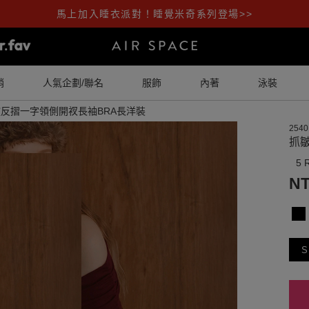
馬上加入睡衣派對！睡覺米奇系列登場>>
銷
人氣企劃/聯名
服飾
內著
泳裝
反摺一字領側開衩長袖BRA長洋裝
2540
抓
5 
NT
S