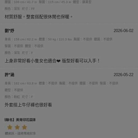
腰圍：106 cm / 41.7 in
臀圍：115 cm / 45.3 in
體型：蘋果型
顏色：深灰
尺寸：FF
材質舒服，整套搭配很休閒也保暖。
劉*妤
2026-06-02
身高：158 cm / 62.2 in
體重：50 kg / 110.3 lbs
胸圍：不提供
腰圍：不提供
臀圍：不提供
體型：不提供
顏色：深灰
尺寸：F
上身非常好看小隻女也適合❤️ 版型好看可以入手！
許*涵
2026-05-22
身高：162 cm / 63.8 in
體重：不提供
胸圍：不提供
腰圍：不提供
臀圍：不提供
體型：不提供
顏色：粉紅
尺寸：F
外套搭上牛仔褲也很好看