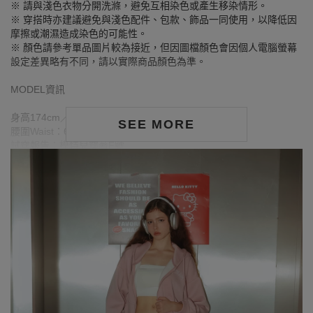
※ 請與淺色衣物分開洗滌，避免互相染色或產生移染情形。
※ 穿搭時亦建議避免與淺色配件、包款、飾品一同使用，以降低因
摩擦或潮濕造成染色的可能性。
※ 顏色請參考單品圖片較為接近，但因圖檔顏色會因個人電腦螢幕
設定差異略有不同，請以實際商品顏色為準。
MODEL資訊
身高174cm／胸圍Bust：80cm
SEE MORE
腰圍Waist：60cm／臀圍hips：89cm
試穿報告：模特兒穿著F號