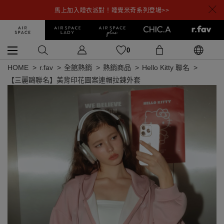
馬上加入睡衣派對！睡覺米奇系列登場>>
0
HOME
r.fav
全館熱銷
熱銷商品
Hello Kitty 聯名
【三麗鷗聯名】美背印花圖案連帽拉鍊外套