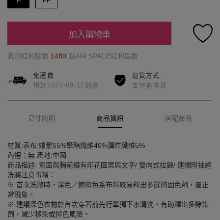
F
FF
加入購物車
我的紅利點數
1480
點AIR SPACE紅利點數
免運費
退貨方式
預計2026-08-12到達
支持退換貨
尺寸說明
商品資訊
搭配商品
材質:表布:嫘縈55%聚酯纖維40%彈性纖維5%
內裡：無 產地:中國
商品描述: 背面與胸前綴有印花圖案與文字/ 雙向式拉鍊/ 連帽附抽繩
洗滌注意事項：
※ 首次洗滌時，深色／飽和色系布料較易釋出多餘的固色劑，屬正
常現象。
※ 建議深色衣物於首次穿著前先行單獨下水清洗，有助釋出多餘染
劑，減少移染或掉色風險。