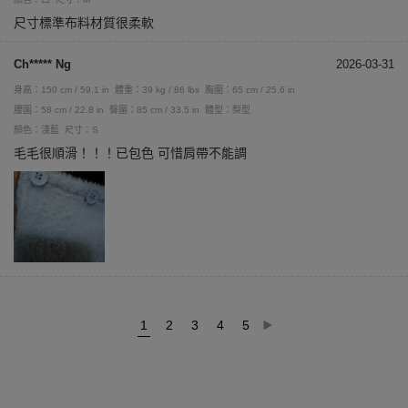
尺寸標準布料材質很柔軟
Ch***** Ng
2026-03-31
身高：150 cm / 59.1 in
體重：39 kg / 86 lbs
胸圍：65 cm / 25.6 in
腰圍：58 cm / 22.8 in
臀圍：85 cm / 33.5 in
體型：梨型
顏色：淺藍
尺寸：S
毛毛很順滑！！！已包色 可惜肩帶不能調
1
2
3
4
5