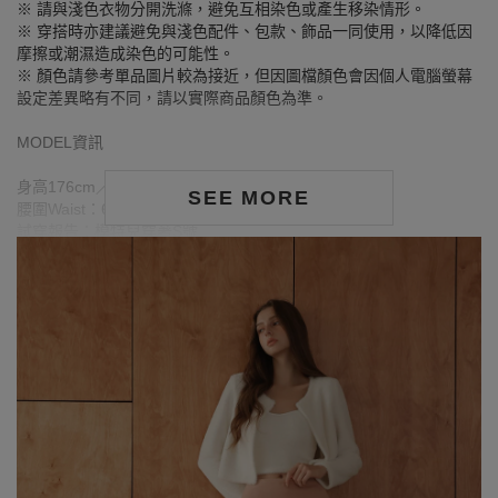
※ 請與淺色衣物分開洗滌，避免互相染色或產生移染情形。
※ 穿搭時亦建議避免與淺色配件、包款、飾品一同使用，以降低因
摩擦或潮濕造成染色的可能性。
※ 顏色請參考單品圖片較為接近，但因圖檔顏色會因個人電腦螢幕
設定差異略有不同，請以實際商品顏色為準。
MODEL資訊
身高176cm／胸圍Bust：84cm
SEE MORE
腰圍Waist：63cm／臀圍hips：90cm
試穿報告：模特兒穿著S號