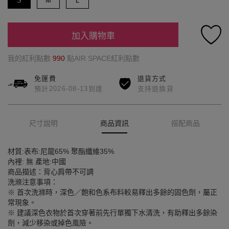
S
M
L
加入購物車
我的紅利點數
990
點AIR SPACE紅利點數
免運費
退貨方式
預計2026-08-13到達
支持退換貨
尺寸說明
商品資訊
搭配商品
材質:表布:尼龍65% 聚酯纖維35%
內裡: 無 產地:中國
商品描述：背心肩帶不可調
洗滌注意事項：
※ 首次洗滌時，深色／飽和色系布料較易釋出多餘的固色劑，屬正
常現象。
※ 建議深色衣物於首次穿著前先行單獨下水清洗，有助釋出多餘染
劑，減少移染或掉色風險。