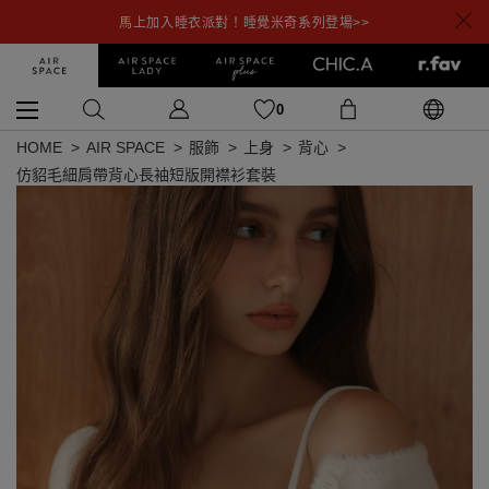
馬上加入睡衣派對！睡覺米奇系列登場>>
0
HOME
AIR SPACE
服飾
上身
背心
仿貂毛細肩帶背心長袖短版開襟衫套裝