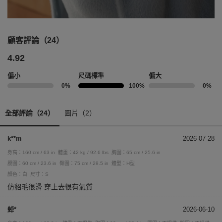
顧客評論（24）
4.92
偏小
尺碼標準
偏大
0%
100%
0%
全部評論（24）
圖片（2）
k**m
2026-07-28
身高：160 cm / 63 in
體重：42 kg / 92.6 lbs
胸圍：65 cm / 25.6 in
腰圍：60 cm / 23.6 in
臀圍：75 cm / 29.5 in
體型：H型
顏色：白
尺寸：S
仿貂毛很滑 穿上去很有氣質
綽*
2026-06-10