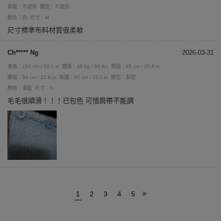
臀圍：不提供
體型：不提供
顏色：白
尺寸：M
尺寸標準布料材質很柔軟
Ch***** Ng
2026-03-31
身高：150 cm / 59.1 in
體重：39 kg / 86 lbs
胸圍：65 cm / 25.6 in
腰圍：58 cm / 22.8 in
臀圍：85 cm / 33.5 in
體型：梨型
顏色：淺藍
尺寸：S
毛毛很順滑！！！已包色 可惜肩帶不能調
1
2
3
4
5