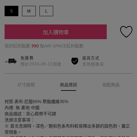
S
M
L
加入購物車
我的紅利點數
990
點AIR SPACE紅利點數
免運費
退貨方式
預計2026-08-13到達
支持退換貨
尺寸說明
商品資訊
搭配商品
材質:表布:尼龍65% 聚酯纖維35%
內裡: 無 產地:中國
商品描述：背心肩帶不可調
洗滌注意事項：
※ 首次洗滌時，深色／飽和色系布料較易釋出多餘的固色劑，屬正
常現象。