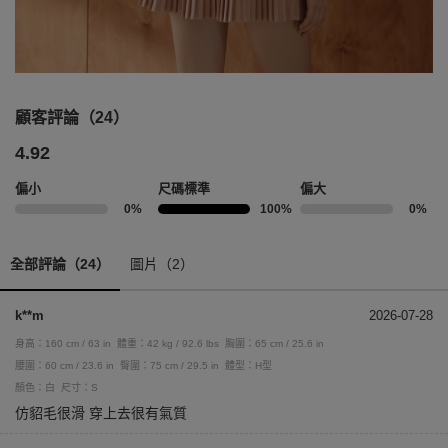
顧客評論（24）
4.92
偏小
尺碼標準
偏大
0%
100%
0%
全部評論（24）
圖片（2）
k**m
2026-07-28
身高：160 cm / 63 in
體重：42 kg / 92.6 lbs
胸圍：65 cm / 25.6 in
腰圍：60 cm / 23.6 in
臀圍：75 cm / 29.5 in
體型：H型
顏色：白
尺寸：S
仿貂毛很滑 穿上去很有氣質