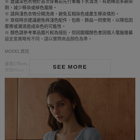
※ 建議深色衣物於首次穿著前先行單獨下水清洗，有助釋出多餘染
劑，減少移染或掉色風險。
※ 請與淺色衣物分開洗滌，避免互相染色或產生移染情形。
※ 穿搭時亦建議避免與淺色配件、包款、飾品一同使用，以降低因
摩擦或潮濕造成染色的可能性。
※ 顏色請參考單品圖片較為接近，但因圖檔顏色會因個人電腦螢幕
設定差異略有不同，請以實際商品顏色為準。
MODEL資訊
身高176cm／胸圍Bust：84cm
SEE MORE
腰圍Waist：63cm／臀圍hips：90cm
試穿報告：模特兒穿著S號