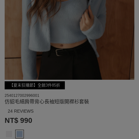
【夏末狂購節】全館3件85折
2540127002996001
仿貂毛細肩帶背心長袖短版開襟衫套裝
24 REVIEWS
NT$ 990