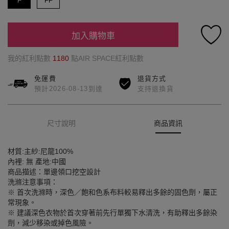
F
FF
加入購物車
我的紅利點數
1180
點AIR SPACE紅利點數
免運費
退貨方式
預計2026-08-13到達
支持退換貨
尺寸說明
商品資訊
材質:主紗:尼龍100%
內裡: 無 產地:中國
商品描述：單邊領口挖空設計
洗滌注意事項：
※ 首次洗滌時，深色／飽和色系布料較易釋出多餘的固色劑，屬正
常現象。
※ 建議深色衣物於首次穿著前先行單獨下水清洗，有助釋出多餘染
劑，減少移染或掉色風險。