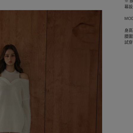
※ 
幕設
MO
身高
腰圍W
試穿