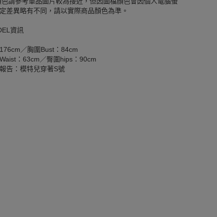
顏色請參考單品圖片較為接近，但因圖檔顏色會因個人電腦螢
定差異略有不同，請以實際商品顏色為準。
DEL資訊
176cm／胸圍Bust：84cm
aist：63cm／臀圍hips：90cm
報告：模特兒穿著S號