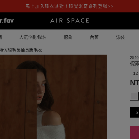
馬上加入睡衣派對！睡覺米奇系列登場>>
銷
人氣企劃/聯名
服飾
內著
泳裝
領仿貂毛長袖長版毛衣
2540
假
12
NT
S