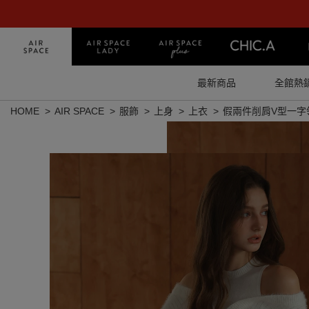
最新商品
全館熱
HOME
AIR SPACE
服飾
上身
上衣
假兩件削肩V型一字