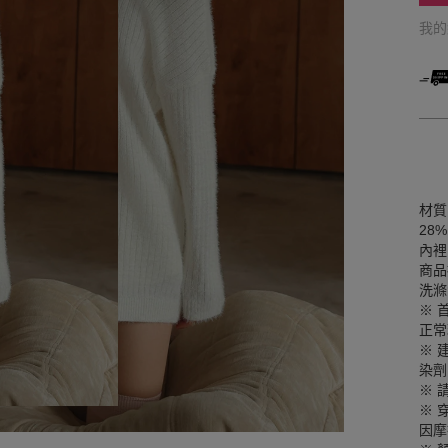
我
材質
28%
內裡
商品
洗滌
※ 
正常
※ 
染劑
※ 
※ 
因摩