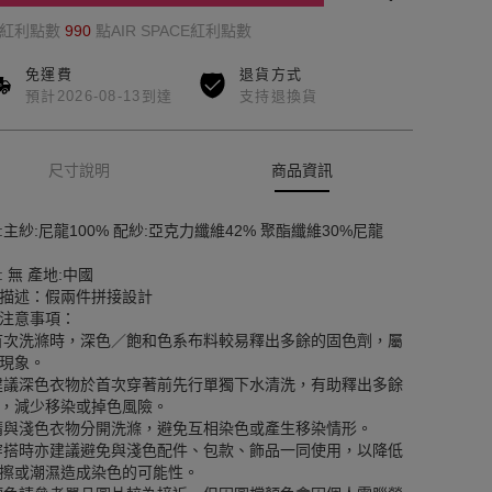
的紅利點數
990
點AIR SPACE紅利點數
免運費
退貨方式
預計2026-08-13到達
支持退換貨
尺寸說明
商品資訊
:主紗:尼龍100% 配紗:亞克力纖維42% 聚酯纖維30%尼龍
: 無 產地:中國
描述：假兩件拼接設計
注意事項：
首次洗滌時，深色／飽和色系布料較易釋出多餘的固色劑，屬
現象。
建議深色衣物於首次穿著前先行單獨下水清洗，有助釋出多餘
，減少移染或掉色風險。
請與淺色衣物分開洗滌，避免互相染色或產生移染情形。
穿搭時亦建議避免與淺色配件、包款、飾品一同使用，以降低
擦或潮濕造成染色的可能性。