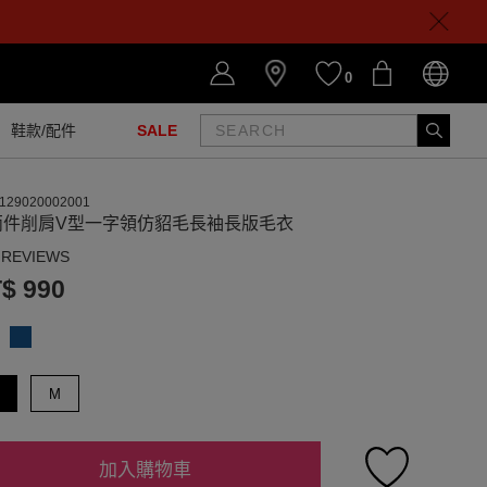
0
鞋款/配件
SALE
129020002001
兩件削肩V型一字領仿貂毛長袖長版毛衣
 REVIEWS
$ 990
M
加入購物車