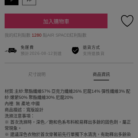
F
FF
加入購物車
我的紅利點數
1280
點AIR SPACE紅利點數
免運費
退貨方式
預計2026-08-12到達
支持退換貨
尺寸說明
商品資訊
材質:主紗:聚酯纖維57% 亞克力纖維26% 尼龍14% 彈性纖維3% 配
紗:嫘縈50% 聚酯纖維30% 尼龍20%
內裡: 無 產地:中國
商品描述：寬版設計
洗滌注意事項：
※ 首次洗滌時，深色／飽和色系布料較易釋出多餘的固色劑，屬正
常現象。
※ 建議深色衣物於首次穿著前先行單獨下水清洗，有助釋出多餘染