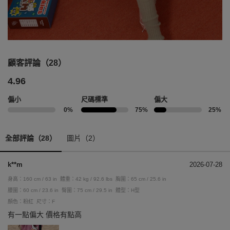
顧客評論（28）
4.96
偏小
尺碼標準
偏大
0%
75%
25%
全部評論（28）
圖片（2）
k**m
2026-07-28
身高：160 cm / 63 in
體重：42 kg / 92.6 lbs
胸圍：65 cm / 25.6 in
腰圍：60 cm / 23.6 in
臀圍：75 cm / 29.5 in
體型：H型
顏色：粉紅
尺寸：F
有一點偏大 價格有點高