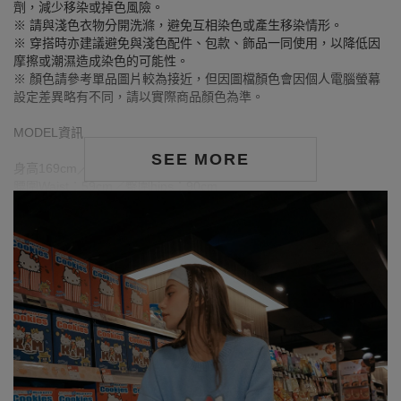
劑，減少移染或掉色風險。
※ 請與淺色衣物分開洗滌，避免互相染色或產生移染情形。
※ 穿搭時亦建議避免與淺色配件、包款、飾品一同使用，以降低因
摩擦或潮濕造成染色的可能性。
※ 顏色請參考單品圖片較為接近，但因圖檔顏色會因個人電腦螢幕
設定差異略有不同，請以實際商品顏色為準。
MODEL資訊
SEE MORE
身高169cm／胸圍Bust：80cm
腰圍Waist：59cm／臀圍hips：90cm
試穿報告：模特兒穿著F號