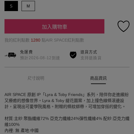
S
M
加入購物車
我的紅利點數
1280
點AIR SPACE紅利點數
免運費
退貨方式
預計2026-08-12到達
支持退換貨
尺寸說明
商品資訊
AIR SPACE 原創 IP「Lyra & Toby Friends」系列，陪伴你走進繽紛
又療癒的想像世界。Lyra & Toby 緹花圖案，加上撞色線條滾邊設
計，呈現出可愛學院風格。附贈的條紋綁帶，可增加穿搭的變化。
材質:主紗:聚酯纖維72% 亞克力纖維24%彈性纖維4% 配紗:亞克力纖
維100%
內裡: 無 產地:中國