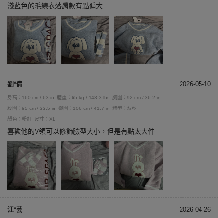
淺藍色的毛線衣落肩款有點偏大
劉*倩
2026-05-10
身高：160 cm / 63 in
體重：65 kg / 143.3 lbs
胸圍：92 cm / 36.2 in
腰圍：85 cm / 33.5 in
臀圍：106 cm / 41.7 in
體型：梨型
顏色：粉紅
尺寸：XL
喜歡他的V領可以修飾臉型大小，但是有點太大件
江*芸
2026-04-26