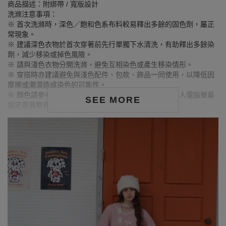
商品描述：附綁帶 / 寬版設計
洗滌注意事項：
※ 首次洗滌時，深色／飽和色系布料較易釋出多餘的固色劑，屬正
常現象。
※ 建議深色衣物於首次穿著前先行單獨下水清洗，有助釋出多餘染
劑，減少移染或掉色風險。
※ 請與淺色衣物分開洗滌，避免互相染色或產生移染情形。
※ 穿搭時亦建議避免與淺色配件、包款、飾品一同使用，以降低因
摩擦或潮濕造成染色的可能性。
※ 顏色請參考單品圖片較為接近，但因圖檔顏色會因個人電腦螢幕
SEE MORE
設定差異略有不同，請以實際商品顏色為準。
MODEL資訊
身高175cm／胸圍Bust：83cm
腰圍Waist：60cm／臀圍hips：90cm
試穿報告：模特兒穿著S號