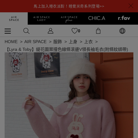
馬上加入睡衣派對！睡覺米奇系列登場>>
0
HOME
AIR SPACE
服飾
上身
上衣
【Lyra & Toby】緹花圖案撞色線條滾邊V領長袖毛衣(附條紋綁帶)