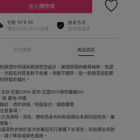
加入購物車
宅配 NT$ 80
退貨方式
預計2026-08-11到達
支持退換貨
尺寸說明
商品資訊
削肩透紗拼接與肩部挖空設計，展現肩頸與鎖骨線條，性感
。仿貂毛材質柔軟不刺膚，保暖不顯胖。是一款隨意搭配都
的時髦針織衫。
:主紗:尼龍100% 配布:尼龍95%彈性纖維5%
: 無 產地:中國
描述：透紗拼接／短版設計／網路獨賣
注意事項：
首次洗滌時，深色／飽和色系布料較易釋出多餘的固色劑，屬
現象。
建議深色衣物於首次穿著前先行單獨下水清洗，有助釋出多餘
，減少移染或掉色風險。