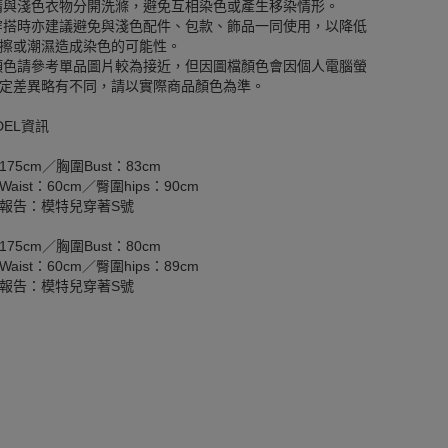
請與淺色衣物分開洗滌，避免互相染色或產生移染情形。
穿搭時亦建議避免與淺色配件、包款、飾品一同使用，以降低
擦或潮濕造成染色的可能性。
顏色請參考單品圖片較為接近，但因圖檔顏色會因個人電腦螢
定差異略有不同，請以實際商品顏色為準。
DEL資訊
175cm／胸圍Bust：83cm
aist：60cm／臀圍hips：90cm
報告：模特兒穿著S號
175cm／胸圍Bust：80cm
aist：60cm／臀圍hips：89cm
報告：模特兒穿著S號