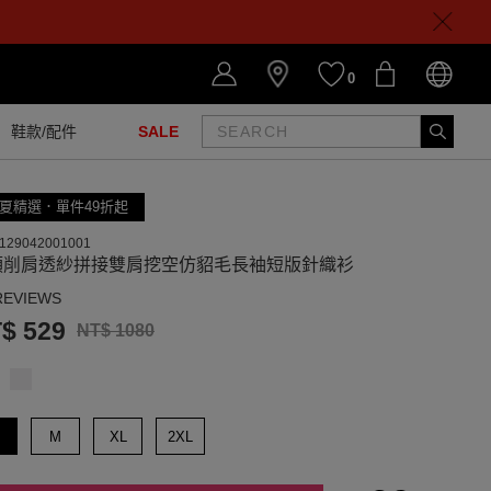
0
鞋款/配件
SALE
夏精選．單件49折起
129042001001
領削肩透紗拼接雙肩挖空仿貂毛長袖短版針織衫
REVIEWS
$ 529
NT$ 1080
M
XL
2XL