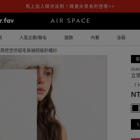
馬上加入睡衣派對！睡覺米奇系列登場>>
銷
人氣企劃/聯名
服飾
內著
泳裝
雙肩挖空仿貂毛長袖短版針織衫
春
2540
立
7 
NT
S