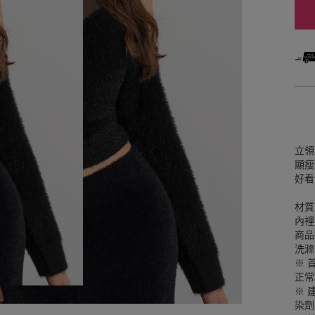
立領
顯瘦
好看
材質
內裡
商品
洗滌
※ 
正常
※ 
染劑