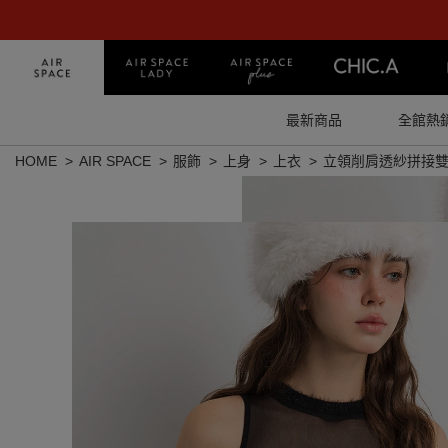
最新商品
全館熱
HOME
AIR SPACE
服飾
上身
上衣
立領削肩透紗拼接