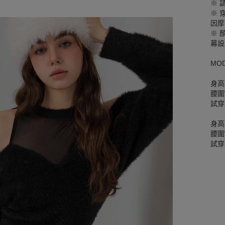
※ 
※ 
因摩
※ 
幕設
MO
身高
腰圍W
試穿
身高
腰圍W
試穿