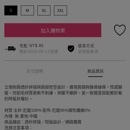
S
M
XL
2XL
加入購物車
宅配 NT$ 80
退貨方式
預計2026-08-11到達
支持退換貨
尺寸說明
商品資訊
立領削肩透紗拼接與肩部挖空設計，展現肩頸與鎖骨線條，性感顯
瘦。仿貂毛材質柔軟不刺膚，保暖不顯胖。是一款隨意搭配都好看
的時髦針織衫。
材質:主紗:尼龍100% 配布:尼龍95%彈性纖維5%
內裡: 無 產地:中國
商品描述：透紗拼接／短版設計／網路獨賣
洗滌注意事項：