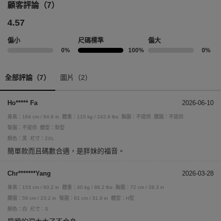
顧客評論（7）
4.57
偏小
尺碼標準
偏大
0%
100%
0%
全部評論（7）
圖片（2）
Ho***** Fa
2026-06-10
身高：164 cm / 64.6 in
體重：110 kg / 242.6 lbs
胸圍：不提供
腰圍：不提供
臀圍：不提供
體型：梨型
顏色：黑
尺寸：2XL
簡單款而且碼數合適，是胖妹的福音。
Chr*******Yang
2026-03-28
身高：153 cm / 60.2 in
體重：40 kg / 88.2 lbs
胸圍：72 cm / 28.3 in
腰圍：59 cm / 23.2 in
臀圍：81 cm / 31.9 in
體型：H型
顏色：白
尺寸：S