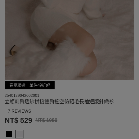
春夏精選．單件49折起
2540129042002001
立領削肩透紗拼接雙肩挖空仿貂毛長袖短版針織衫
7 REVIEWS
NT$ 529
NT$ 1080