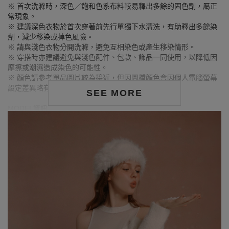
※ 首次洗滌時，深色／飽和色系布料較易釋出多餘的固色劑，屬正
常現象。
※ 建議深色衣物於首次穿著前先行單獨下水清洗，有助釋出多餘染
劑，減少移染或掉色風險。
※ 請與淺色衣物分開洗滌，避免互相染色或產生移染情形。
※ 穿搭時亦建議避免與淺色配件、包款、飾品一同使用，以降低因
摩擦或潮濕造成染色的可能性。
※ 顏色請參考單品圖片較為接近，但因圖檔顏色會因個人電腦螢幕
設定差異略有不同，請以實際商品顏色為準。
SEE MORE
MODEL資訊
身高175cm／胸圍Bust：83cm
腰圍Waist：60cm／臀圍hips：90cm
試穿報告：模特兒穿著S號
身高175cm／胸圍Bust：80cm
腰圍Waist：60cm／臀圍hips：89cm
試穿報告：模特兒穿著S號