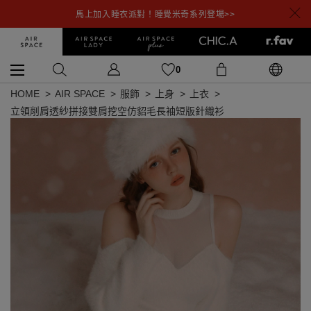
馬上加入睡衣派對！睡覺米奇系列登場>>
0
HOME
AIR SPACE
服飾
上身
上衣
立領削肩透紗拼接雙肩挖空仿貂毛長袖短版針織衫