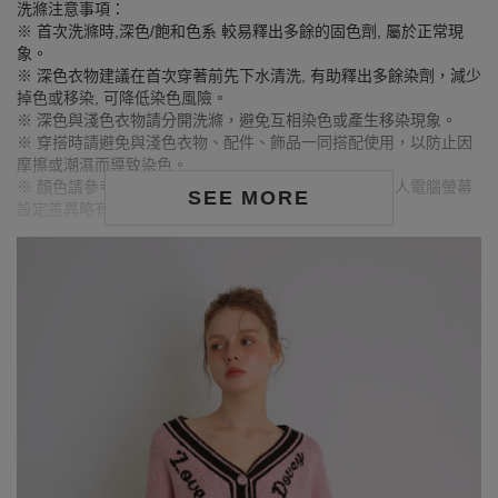
洗滌注意事項：
※ 首次洗滌時,深色/飽和色系 較易釋出多餘的固色劑, 屬於正常現
象。
※ 深色衣物建議在首次穿著前先下水清洗, 有助釋出多餘染劑，減少
掉色或移染, 可降低染色風險。
※ 深色與淺色衣物請分開洗滌，避免互相染色或產生移染現象。
※ 穿搭時請避免與淺色衣物、配件、飾品一同搭配使用，以防止因
摩擦或潮濕而導致染色。
※ 顏色請參考單品圖片較為接近，但因圖檔顏色會因個人電腦螢幕
SEE MORE
設定差異略有不同，請以實際商品顏色為準。
MODEL資訊
身高175cm／胸圍Bust：80cm
腰圍Waist：60cm／臀圍hips：89cm
試穿報告：模特兒穿著F號