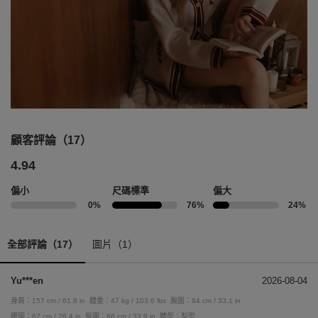
顧客評論（17）
4.94
偏小
尺碼標準
偏大
0%
76%
24%
全部評論（17）
圖片（1）
Yu***en
2026-08-04
身高：157 cm / 61.8 in
體重：47 kg / 103.6 lbs
胸圍：84 cm / 33.1 in
腰圍：67 cm / 26.4 in
臀圍：86 cm / 33.9 in
體型：梨型