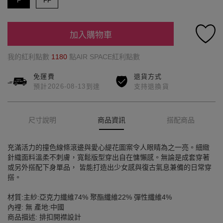
F
FF
加入購物車
我的紅利點數
1180
點AIR SPACE紅利點數
免運費
退貨方式
預計2026-08-13到達
支持退換貨
尺寸說明
商品資訊
搭配商品
充滿活力的撞色線條滾邊與愛心緹花圖案令人眼睛為之一亮。細緻
針織面料溫柔不刺膚，寬鬆版型穿出自在慵懶感。無論是成套穿著
或另外搭配下身單品， 皆能打造出少女感與復古氣息兼備的日常穿
搭。
材質:主紗:亞克力纖維74% 聚酯纖維22% 彈性纖維4%
內裡: 無 產地:中國
商品描述: 排扣開襟設計