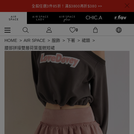
全館任選3件85折！滿$3800再折$380 >>
0
HOME
AIR SPACE
服飾
下著
裙類
腰部拼接雙層荷葉蛋糕短裙