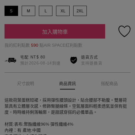
S
M
L
XL
2XL
加入購物車
我的紅利點數
590
點AIR SPACE紅利點數
宅配 NT$ 80
退貨方式
預計2026-08-14到達
支持退換貨
尺寸說明
商品資訊
搭配商品
這款荷葉蛋糕短裙，採用彈性腰頭設計，貼合腰部不勒腹。雙層荷
葉具有立體層次感，修飾臀腿線條。空氣層面料輕柔透氣並保有挺
度，時時維持俐落輪廓，是甜感穿搭的必備單品。
材質:表布:聚酯纖維96% 彈性纖維4%
內裡：有 產地:中國