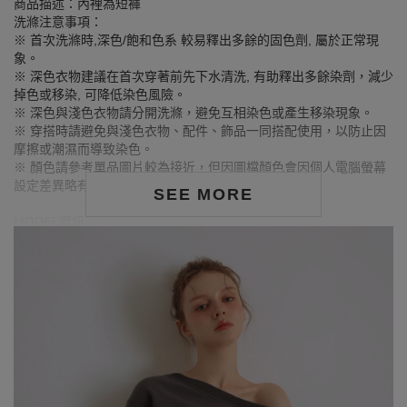
商品描述：內裡為短褲
洗滌注意事項：
※ 首次洗滌時,深色/飽和色系 較易釋出多餘的固色劑, 屬於正常現
象。
※ 深色衣物建議在首次穿著前先下水清洗, 有助釋出多餘染劑，減少
掉色或移染, 可降低染色風險。
※ 深色與淺色衣物請分開洗滌，避免互相染色或產生移染現象。
※ 穿搭時請避免與淺色衣物、配件、飾品一同搭配使用，以防止因
摩擦或潮濕而導致染色。
※ 顏色請參考單品圖片較為接近，但因圖檔顏色會因個人電腦螢幕
設定差異略有不同，請以實際商品顏色為準。
SEE MORE
MODEL資訊
身高175cm／胸圍Bust：80cm
腰圍Waist：60cm／臀圍hips：89cm
試穿報告：模特兒穿著S號