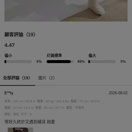
顧客評論（19）
4.47
偏小
尺碼標準
偏大
6%
89%
5%
全部評論（19）
圖片（2）
E**ly
2026-08-02
身高：162 cm / 63.8 in
體重：46 kg / 101.4 lbs
胸圍：72 cm / 28.3 in
腰圍：62 cm / 24.4 in
臀圍：83 cm / 32.7 in
體型：不提供
顏色：粉紅
尺寸：S
等好久終於又遇到補貨 超愛