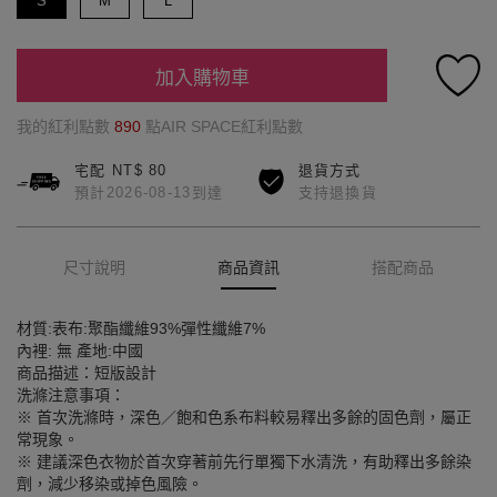
S
M
L
加入購物車
我的紅利點數
890
點AIR SPACE紅利點數
宅配 NT$ 80
退貨方式
預計2026-08-13到達
支持退換貨
尺寸說明
商品資訊
搭配商品
材質:表布:聚酯纖維93%彈性纖維7%
內裡: 無 產地:中國
商品描述：短版設計
洗滌注意事項：
※ 首次洗滌時，深色／飽和色系布料較易釋出多餘的固色劑，屬正
常現象。
※ 建議深色衣物於首次穿著前先行單獨下水清洗，有助釋出多餘染
劑，減少移染或掉色風險。