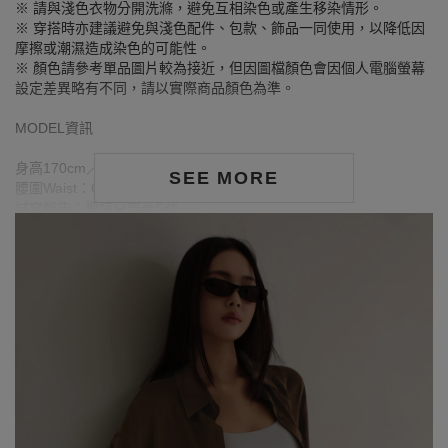
※ 請與淺色衣物分開洗滌，避免互相染色或產生移染情形。
※ 穿搭時亦建議避免與淺色配件、包款、飾品一同使用，以降低因
摩擦或潮濕造成染色的可能性。
※ 顏色請參考單品圖片較為接近，但因圖檔顏色會因個人電腦螢幕
設定差異略有不同，請以實際商品顏色為準。
MODEL資訊
身高170cm／胸圍Bust：79cm
SEE MORE
腰圍Waist：60cm／臀圍hips：90cm
試穿報告：模特兒穿著S號