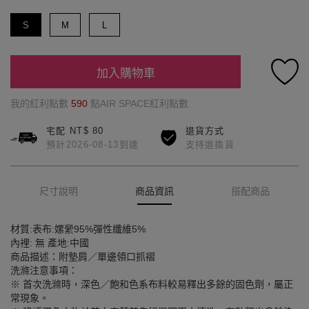
S
M
L
加入購物車
我的紅利點數
590
點AIR SPACE紅利點數
宅配 NT$ 80
退貨方式
預計2026-08-13到達
支持退換貨
尺寸說明
商品資訊
搭配商品
材質:表布:嫘縈95%彈性纖維5%
內裡: 無 產地:中國
商品描述：附墊肩／單邊領口抓褶
洗滌注意事項：
※ 首次洗滌時，深色／飽和色系布料較易釋出多餘的固色劑，屬正
常現象。