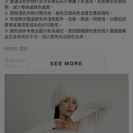
※ 建議深色衣物於首次穿著前先行單獨下水清洗，有助釋出多餘染
劑，減少移染或掉色風險。
※ 請與淺色衣物分開洗滌，避免互相染色或產生移染情形。
※ 穿搭時亦建議避免與淺色配件、包款、飾品一同使用，以降低因
摩擦或潮濕造成染色的可能性。
※ 顏色請參考單品圖片較為接近，但因圖檔顏色會因個人電腦螢幕
設定差異略有不同，請以實際商品顏色為準。
MODEL資訊
身高170cm／胸圍Bust：81cm
SEE MORE
腰圍Waist：60cm／臀圍hips：91cm
試穿報告：模特兒穿著S號