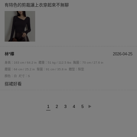
有特色的剪裁讓上衣穿起來不無聊
林*樺
2026-04-25
身高：163 cm / 64.2 in
體重：51 kg / 112.5 lbs
胸圍：70 cm / 27.6 in
腰圍：64 cm / 25.2 in
臀圍：91 cm / 35.8 in
體型：梨型
顏色：白
尺寸：S
搭裙好看
1
2
3
4
5