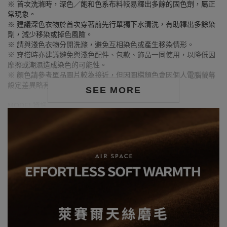
※ 首次洗滌時，深色／飽和色系布料較易釋出多餘的固色劑，屬正
常現象。
※ 建議深色衣物於首次穿著前先行單獨下水清洗，有助釋出多餘染
劑，減少移染或掉色風險。
※ 請與淺色衣物分開洗滌，避免互相染色或產生移染情形。
※ 穿搭時亦建議避免與淺色配件、包款、飾品一同使用，以降低因
摩擦或潮濕造成染色的可能性。
※ 顏色請參考單品圖片較為接近，但因圖檔顏色會因個人電腦螢幕
設定差異略有不同，請以實際商品顏色為準。
SEE MORE
MODEL資訊
身高170cm／胸圍Bust：81cm
腰圍Waist：60cm／臀圍hips：91cm
試穿報告：模特兒穿著S號