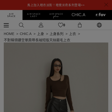
馬上加入睡衣派對！睡覺米奇系列登場>>
0
HOME
CHIC.A
上身
上身系列
上衣
不對稱領鏤空單肩帶長袖短版天絲磨毛上衣