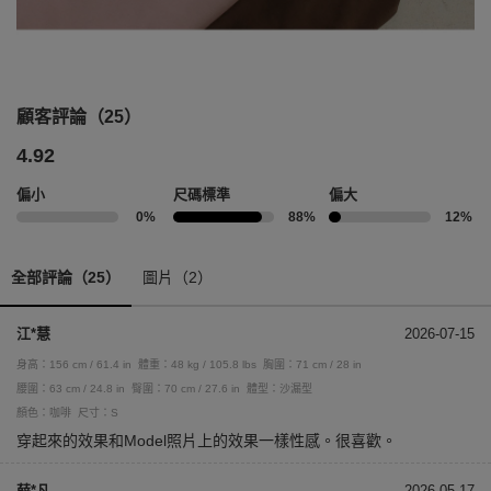
顧客評論（25）
4.92
偏小
尺碼標準
偏大
0%
88%
12%
全部評論（25）
圖片（2）
江*慧
2026-07-15
身高：156 cm / 61.4 in
體重：48 kg / 105.8 lbs
胸圍：71 cm / 28 in
腰圍：63 cm / 24.8 in
臀圍：70 cm / 27.6 in
體型：沙漏型
顏色：咖啡
尺寸：S
穿起來的效果和Model照片上的效果一樣性感。很喜歡。
薛*凡
2026-05-17