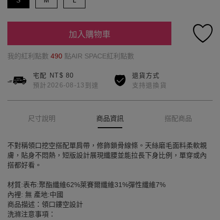
S
M
L
加入購物車
我的紅利點數
490
點AIR SPACE紅利點數
宅配 NT$ 80
退貨方式
預計2026-08-13到達
支持退換貨
尺寸說明
商品資訊
搭配商品
不對稱領口挖空搭配單肩帶，修飾鎖骨線條。天絲磨毛面料柔軟親
膚，貼身不悶熱，短版設計展現纖腰並能拉長下身比例，單穿或內
搭都好看。
材質:表布:聚酯纖維62%萊賽爾纖維31%彈性纖維7%
內裡: 無 產地:中國
商品描述：領口鏤空設計
洗滌注意事項：