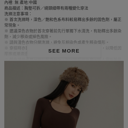
內裡: 無 產地:中國
商品描述：胸墊可拆／繞頸細帶有兩種變化穿法
洗滌注意事項：
※ 首次洗滌時，深色／飽和色系布料較易釋出多餘的固色劑，屬正
常現象。
※ 建議深色衣物於首次穿著前先行單獨下水清洗，有助釋出多餘染
劑，減少移染或掉色風險。
※ 請與淺色衣物分開洗滌，避免互相染色或產生移染情形。
※ 穿搭時亦建議避免與淺色配件、包款、飾品一同使用，以降低因
SEE MORE
摩擦或潮濕造成染色的可能性。
※ 顏色請參考單品圖片較為接近，但因圖檔顏色會因個人電腦螢幕
設定差異略有不同，請以實際商品顏色為準。
MODEL資訊
身高170cm／胸圍Bust：81cm
腰圍Waist：60cm／臀圍hips：91cm
試穿報告：模特兒穿著S號