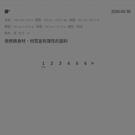
蔣*
2026-04-30
身高：160 cm / 63 in
體重：53 kg / 116.9 lbs
胸圍：90 cm / 35.4 in
腰圍：60 cm / 23.6 in
臀圍：96 cm / 37.8 in
體型：梨型
顏色：黑
尺寸：S
很修飾身材，材質是有彈性的面料
1
2
3
4
5
6