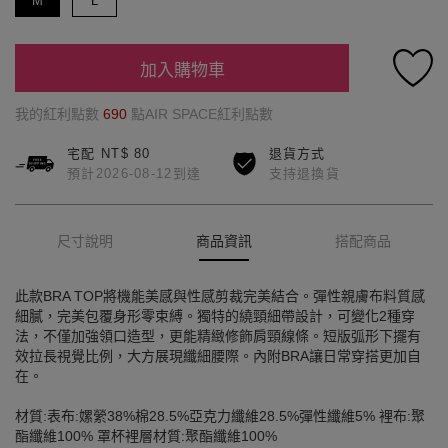
M
L
加入購物車
我的紅利點數
690
點AIR SPACE紅利點數
宅配 NT$ 80
退貨方式
預計2026-08-12到達
支持退換貨
尺寸說明
商品資訊
搭配商品
此款BRA TOP將機能美感與性感剪裁完美結合。彈性親膚布料質感
細膩，完美包覆身形零束縛。獨特的繞頸細帶設計，可變化2種穿
法，不僅加強領口造型，更能精緻修飾肩頸線條。短版弧形下擺有
效拉長視覺比例，大方展現纖細腰際。內附BRA讓日常穿搭更加自
在。
材質:表布:嫘縈38%棉28.5%亞克力纖維28.5%彈性纖維5% 裡布:聚
酯纖維100% 罩杯裡層材質:聚酯纖維100%