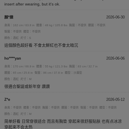
insert after wearing, but it's ok.
顏*婕
2026-06-30
身高：162 cm / 63.8 in
體重：48 kg / 105.8 lbs
胸圍：不提供
腰圍：不提供
臀圍：不提供
體型：不提供
顏色：酒紅
尺寸：S
這個顏色超好看 不會太鮮紅也不會太暗沉
ho****yan
2026-06-06
身高：170 cm / 66.9 in
體重：55 kg / 121.3 lbs
胸圍：83 cm / 32.7 in
腰圍：65 cm / 25.6 in
臀圍：96 cm / 37.8 in
體型：沙漏型
顏色：酒紅
尺寸：M
很適合聖誕或新年穿 讚讚
Z*e
2026-05-12
身高：不提供
體重：不提供
胸圍：不提供
腰圍：不提供
臀圍：不提供
體型：不提供
顏色：酒紅
尺寸：M
简单好看 日常穿很适合 而且有胸垫 穿起来很舒服贴肤 也有点冰凉
穿起来不会太热