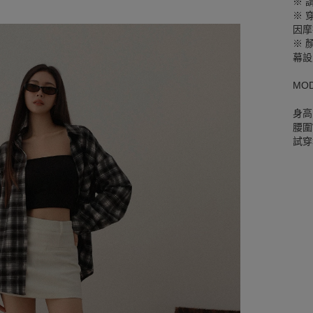
※ 
※ 
因摩
※ 
幕設
MO
身高
腰圍W
試穿