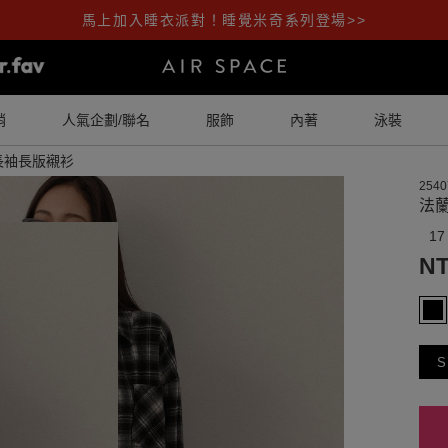
馬上加入睡衣派對！睡覺米奇系列登場>>
銷
人氣企劃/聯名
服飾
內著
泳裝
長袖長版襯衫
2540
法
17
NT
S