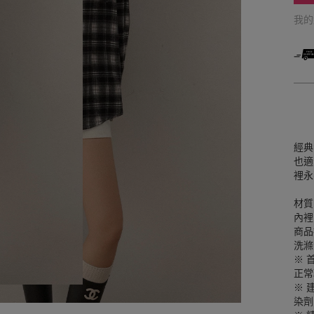
我
經典
也適
裡永
材質
內裡
商品
洗滌
※ 
正常
※ 
染劑