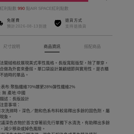
的紅利點數
990
點AIR SPACE紅利點數
免運費
退貨方式
預計2026-08-13到達
支持退換貨
尺寸說明
商品資訊
搭配商品
法蘭絨格紋展現美式率性風格。長版寬鬆版型，除了單穿，
合做為外套來疊搭。單口袋設計兼顧細節與實用性，是衣櫃
不過時的單品。
:表布:聚酯纖維70%嫘縈28%彈性纖維2%
: 無 產地:中國
描述：長版設計
注意事項：
首次洗滌時，深色／飽和色系布料較易釋出多餘的固色劑，屬
現象。
建議深色衣物於首次穿著前先行單獨下水清洗，有助釋出多餘
，減少移染或掉色風險。