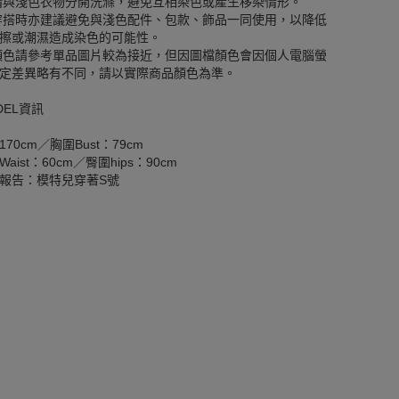
請與淺色衣物分開洗滌，避免互相染色或產生移染情形。
穿搭時亦建議避免與淺色配件、包款、飾品一同使用，以降低
擦或潮濕造成染色的可能性。
顏色請參考單品圖片較為接近，但因圖檔顏色會因個人電腦螢
定差異略有不同，請以實際商品顏色為準。
DEL資訊
170cm／胸圍Bust：79cm
aist：60cm／臀圍hips：90cm
報告：模特兒穿著S號