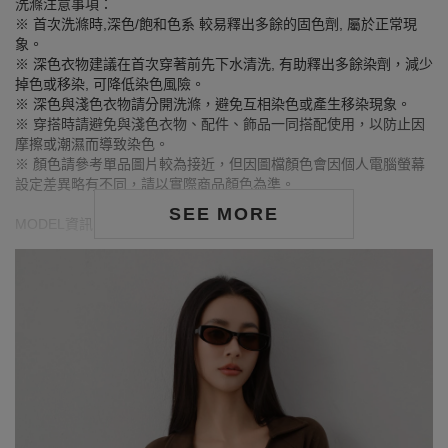
洗滌注意事項：
※ 首次洗滌時,深色/飽和色系 較易釋出多餘的固色劑, 屬於正常現
象。
※ 深色衣物建議在首次穿著前先下水清洗, 有助釋出多餘染劑，減少
掉色或移染, 可降低染色風險。
※ 深色與淺色衣物請分開洗滌，避免互相染色或產生移染現象。
※ 穿搭時請避免與淺色衣物、配件、飾品一同搭配使用，以防止因
摩擦或潮濕而導致染色。
※ 顏色請參考單品圖片較為接近，但因圖檔顏色會因個人電腦螢幕
設定差異略有不同，請以實際商品顏色為準。
SEE MORE
MODEL資訊
身高170cm／胸圍Bust：81cm
腰圍Waist：60cm／臀圍hips：91cm
試穿報告：模特兒穿著S號