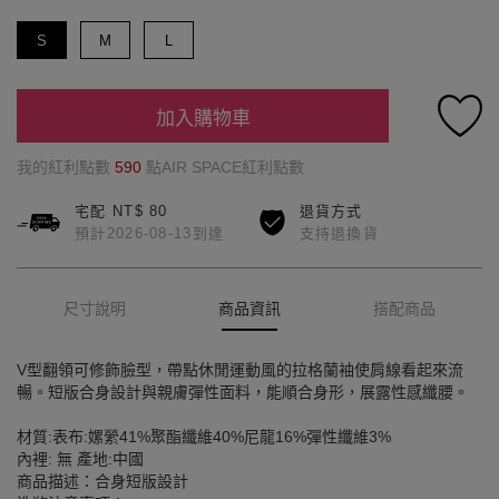
S
M
L
加入購物車
我的紅利點數
590
點AIR SPACE紅利點數
宅配 NT$ 80
退貨方式
預計2026-08-13到達
支持退換貨
尺寸說明
商品資訊
搭配商品
V型翻領可修飾臉型，帶點休閒運動風的拉格蘭袖使肩線看起來流
暢。短版合身設計與親膚彈性面料，能順合身形，展露性感纖腰。
材質:表布:嫘縈41%聚酯纖維40%尼龍16%彈性纖維3%
內裡: 無 產地:中國
商品描述：合身短版設計