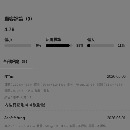
顧客評論（9）
4.78
偏小
尺碼標準
偏大
0%
89%
11%
全部評論（9）
N**mi
2026-05-06
身高：160 cm / 63 in
體重：50 kg / 110.3 lbs
胸圍：70 cm / 27.6 in
腰圍：61 cm / 24 in
臀圍：92 cm / 36.2 in
體型：梨型
顏色：咖啡
尺寸：S
內裡有點毛茸茸很舒服
Jen*****ung
2026-05-01
身高：163 cm / 64.2 in
體重：50 kg / 110.3 lbs
胸圍：不提供
腰圍：不提供