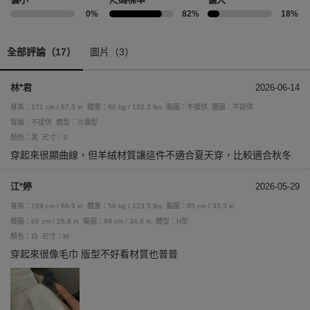
0%
82%
18%
全部評論（17）
圖片（3）
林*君
2026-06-14
身高：171 cm / 67.3 in
體重：60 kg / 132.3 lbs
胸圍：不提供
腰圍：不提供
臀圍：不提供
體型：沙漏型
顏色：黑
尺寸：S
穿起來很顯曲線，但羊絨材質讓這件不適合夏天穿，比較適合秋冬
江*婷
2026-05-29
身高：169 cm / 66.5 in
體重：56 kg / 123.5 lbs
胸圍：85 cm / 33.5 in
腰圍：68 cm / 26.8 in
臀圍：88 cm / 34.6 in
體型：H型
顏色：白
尺寸：M
穿起來很像毛巾 版型不好看材質也普普