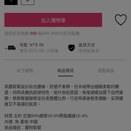
S
M
加入購物車
我的紅利點數
890
點AIR SPACE紅利點數
宅配 NT$ 80
退貨方式
預計2026-08-13到達
支持退換貨
尺寸說明
商品資訊
搭配商品
高腰鬆緊設計貼合腰線，舒適不束縛。仿羊絨帶出細緻柔軟的觸
感，同時具備抗起球特性，提升穿搭質感。魚尾裙襬自膝下自然展
開，修飾臀腿線條並拉長整體比例。行走時裙身輕柔擺動，呈現優
雅又不張揚的氣質。
材質:主紗:尼龍69%嫘縈20.6%聚酯纖維10.4%
內裡: 無 產地:中國
商品描述：腰附鬆緊