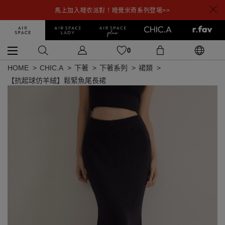
馬上加入睡衣派對！睡覺米奇系列登場>>
0
HOME
CHIC.A
下著
下著系列
裙類
【抗起球仿羊絨】鬆緊魚尾長裙