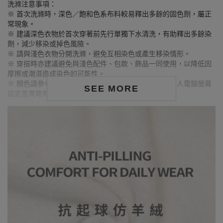
洗滌注意事項：
※ 首次洗滌時，深色／飽和色系布料較易釋出多餘的固色劑，屬正
常現象。
※ 建議深色衣物於首次穿著前先行單獨下水清洗，有助釋出多餘染
劑，減少移染或掉色風險。
※ 請與淺色衣物分開洗滌，避免互相染色或產生移染情形。
※ 穿搭時亦建議避免與淺色配件、包款、飾品一同使用，以降低因
摩擦或潮濕造成染色的可能性。
※ 顏色請參考單品圖片較為接近，但因圖檔顏色會因個人電腦螢幕
SEE MORE
設定差異略有不同，請以實際商品顏色為準。
MODEL資訊
身高164cm／胸圍Bust：73cm
腰圍Waist：59cm／臀圍hips：85cm
試穿報告：模特兒穿著S號