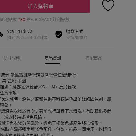
加入購物車
的紅利點數
790
點AIR SPACE紅利點數
宅配 NT$ 80
退貨方式
預計2026-08-12到達
支持退換貨
尺寸說明
商品資訊
搭配商品
:成分:聚酯纖維65%嫘縈30%彈性纖維5%
: 無 產地:中國
描述：腰部抽繩設計／S+、M+ 為加長款
注意事項：
首次洗滌時，深色／飽和色系布料較易釋出多餘的固色劑，屬
現象。
建議深色衣物於首次穿著前先行單獨下水清洗，有助釋出多餘
，減少移染或掉色風險。
請與淺色衣物分開洗滌，避免互相染色或產生移染情形。
穿搭時亦建議避免與淺色配件、包款、飾品一同使用，以降低
擦或潮濕造成染色的可能性。