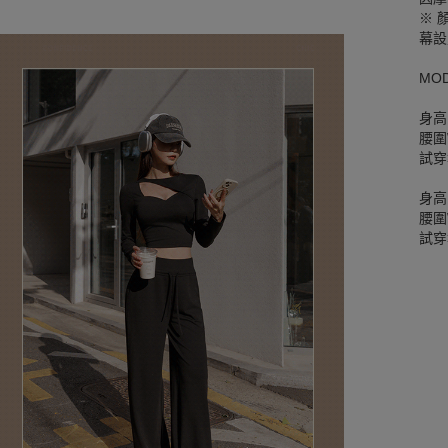
※ 
幕設
MO
身高
腰圍W
試穿
身高
腰圍W
試穿