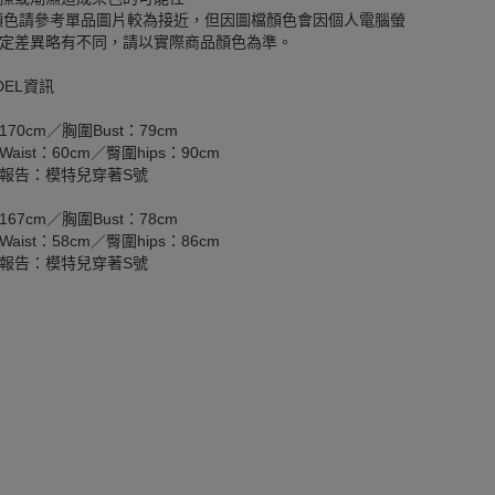
顏色請參考單品圖片較為接近，但因圖檔顏色會因個人電腦螢
定差異略有不同，請以實際商品顏色為準。
DEL資訊
170cm／胸圍Bust：79cm
aist：60cm／臀圍hips：90cm
報告：模特兒穿著S號
167cm／胸圍Bust：78cm
aist：58cm／臀圍hips：86cm
報告：模特兒穿著S號