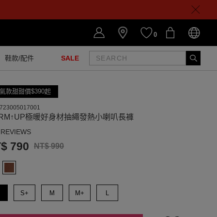
0
鞋款/配件
SALE
氣款甜甜價$390起
723005017001
ARM↑UP極暖好身材抽繩發熱小喇叭長褲
 REVIEWS
$ 790
NT$ 990
S+
M
M+
L