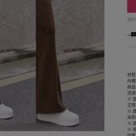
我
材質
內裡
商品
洗滌
※ 
正常
※ 
染劑
※ 
※ 
因摩