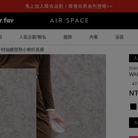
馬上加入睡衣派對！睡覺米奇系列登場>>
銷
人氣企劃/聯名
服飾
內著
泳裝
好身材抽繩發熱小喇叭長褲
人
2540
W
47
NT
S