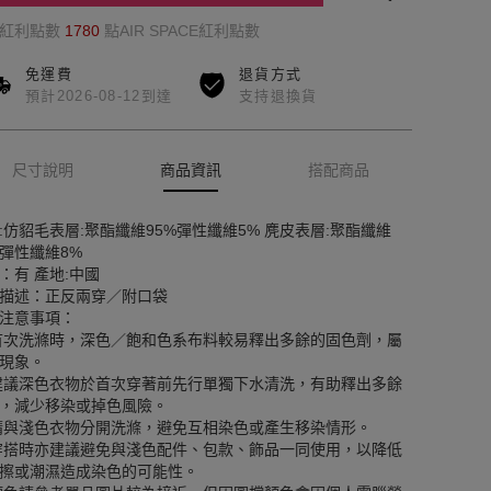
的紅利點數
1780
點AIR SPACE紅利點數
免運費
退貨方式
預計2026-08-12到達
支持退換貨
尺寸說明
商品資訊
搭配商品
:仿貂毛表層:聚酯纖維95%彈性纖維5% 麂皮表層:聚酯纖維
%彈性纖維8%
：有 產地:中國
描述：正反兩穿／附口袋
注意事項：
首次洗滌時，深色／飽和色系布料較易釋出多餘的固色劑，屬
現象。
建議深色衣物於首次穿著前先行單獨下水清洗，有助釋出多餘
，減少移染或掉色風險。
請與淺色衣物分開洗滌，避免互相染色或產生移染情形。
穿搭時亦建議避免與淺色配件、包款、飾品一同使用，以降低
擦或潮濕造成染色的可能性。