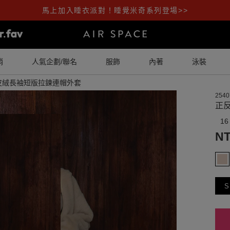
馬上加入睡衣派對！睡覺米奇系列登場>>
銷
人氣企劃/聯名
服飾
內著
泳裝
皮絨長袖短版拉鍊連帽外套
2540
正
16
NT
S