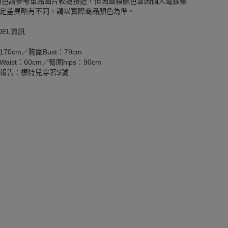
顏色請參考單品圖片較為接近，但因圖檔顏色會因個人電腦螢
定差異略有不同，請以實際商品顏色為準。
DEL資訊
170cm／胸圍Bust：79cm
aist：60cm／臀圍hips：90cm
報告：模特兒穿著S號