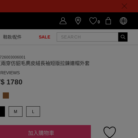
0
鞋款/配件
SALE
726003006001
反兩穿仿貂毛麂皮絨長袖短版拉鍊連帽外套
 REVIEWS
$ 1780
M
L
加入購物車