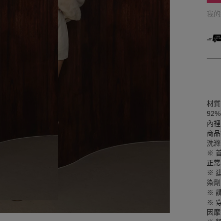
我
材質
92
內裡
商品
洗滌
※ 
正常
※ 
染劑
※ 
※ 
因摩