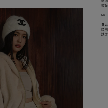
※ 
幕設
MO
身高
腰圍W
試穿