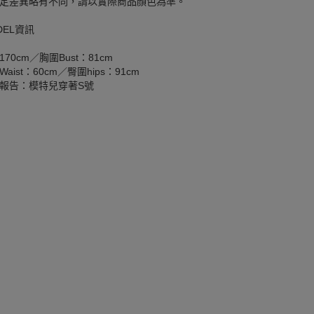
定差異略有不同，請以實際商品顏色為準。
DEL資訊
170cm／胸圍Bust：81cm
aist：60cm／臀圍hips：91cm
報告：模特兒穿著S號