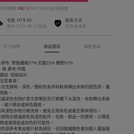
的紅利點數
890
點AIR SPACE紅利點數
宅配 NT$ 80
退貨方式
預計2026-08-12到達
支持退換貨
尺寸說明
商品資訊
搭配商品
:表布: 聚酯纖維27% 尼龍21% 嫘縈52%
: 無 產地:中國
描述: 短版設計
注意事項：
首次洗滌時，深色／飽和色系布料較易釋出多餘的固色劑，屬
現象。
建議深色衣物於首次穿著前先行單獨下水清洗，有助釋出多餘
，減少移染或掉色風險。
請與淺色衣物分開洗滌，避免互相染色或產生移染情形。
穿搭時亦建議避免與淺色配件、包款、飾品一同使用，以降低
擦或潮濕造成染色的可能性。
顏色請參考單品圖片較為接近，但因圖檔顏色會因個人電腦螢