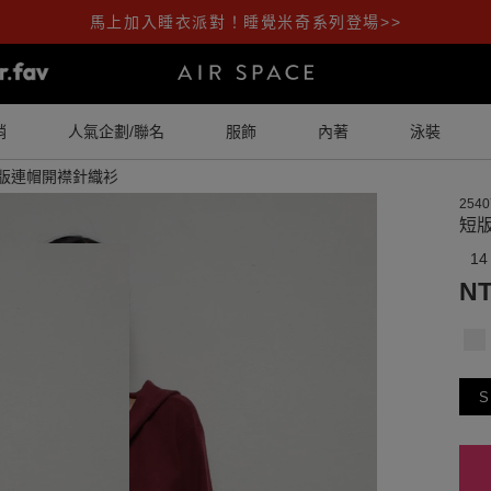
馬上加入睡衣派對！睡覺米奇系列登場>>
銷
人氣企劃/聯名
服飾
內著
泳裝
版連帽開襟針織衫
2540
短
14
NT
S