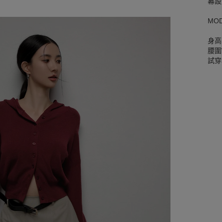
幕設
MO
身高
腰圍W
試穿