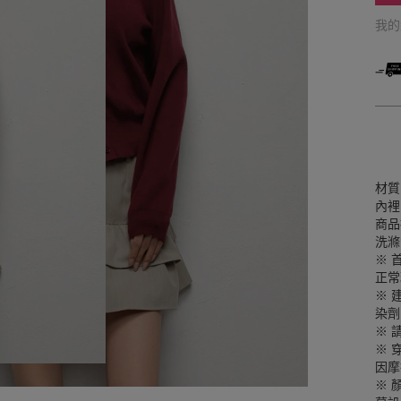
我
材質
內裡
商品
洗滌
※ 
正常
※ 
染劑
※ 
※ 
因摩
※ 