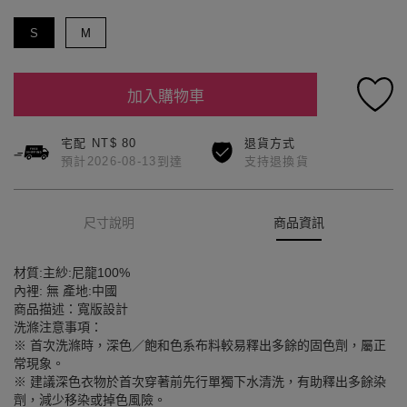
S
M
加入購物車
宅配 NT$ 80
退貨方式
預計2026-08-13到達
支持退換貨
尺寸說明
商品資訊
材質:主紗:尼龍100%
內裡: 無 產地:中國
商品描述：寬版設計
洗滌注意事項：
※ 首次洗滌時，深色／飽和色系布料較易釋出多餘的固色劑，屬正
常現象。
※ 建議深色衣物於首次穿著前先行單獨下水清洗，有助釋出多餘染
劑，減少移染或掉色風險。