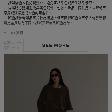
※ 請與淺色衣物分開洗滌，避免互相染色或產生移染情形。
※ 穿搭時亦建議避免與淺色配件、包款、飾品一同使用，以降低因
摩擦或潮濕造成染色的可能性。
※ 顏色請參考單品圖片較為接近，但因圖檔顏色會因個人電腦螢幕
設定差異略有不同，請以實際商品顏色為準。
MODEL資訊
身高170cm／胸圍Bust：79cm
SEE MORE
腰圍Waist：60cm／臀圍hips：90cm
試穿報告：模特兒穿著S號