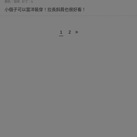
顏色：咖啡
尺寸：S
小個子可以當洋裝穿！拉長斜肩也很好看！
1
2