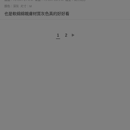
顏色：深灰
尺寸：M
也是軟綿綿親膚材質灰色真的好好看
1
2