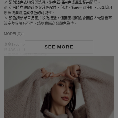
※ 請與淺色衣物分開洗滌，避免互相染色或產生移染情形。
※ 穿搭時亦建議避免與淺色配件、包款、飾品一同使用，以降低因
摩擦或潮濕造成染色的可能性。
※ 顏色請參考單品圖片較為接近，但因圖檔顏色會因個人電腦螢幕
設定差異略有不同，請以實際商品顏色為準。
MODEL資訊
身高170cm／胸圍Bust：81cm
SEE MORE
腰圍Waist：60cm／臀圍hips：91cm
試穿報告：模特兒穿著S號