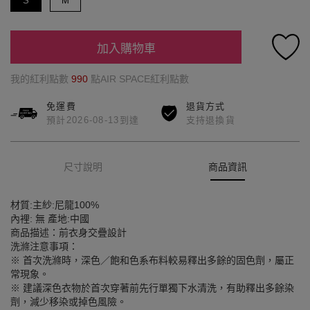
S
M
加入購物車
我的紅利點數
990
點AIR SPACE紅利點數
免運費
退貨方式
預計2026-08-13到達
支持退換貨
尺寸說明
商品資訊
材質:主紗:尼龍100%
內裡: 無 產地:中國
商品描述：前衣身交疊設計
洗滌注意事項：
※ 首次洗滌時，深色／飽和色系布料較易釋出多餘的固色劑，屬正
常現象。
※ 建議深色衣物於首次穿著前先行單獨下水清洗，有助釋出多餘染
劑，減少移染或掉色風險。