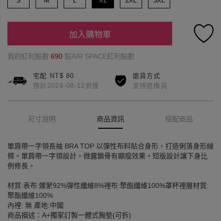
S
M
L
XL
2XL
3XL
加入購物車
我的紅利點數
690
點AIR SPACE紅利點數
宅配 NT$ 80
退貨方式
預計2026-08-12到達
支持退換貨
尺寸說明
商品資訊
搭配商品
單肩帶一字領長袖 BRA TOP 以彈性布料貼合身形，打造俐落身形線
條。單肩帶一字領設計，微露鎖骨有顯瘦效果。短版設計讓下身比
例修長。
材質:表布:嫘縈92%彈性纖維8%裡布:聚酯纖維100%罩杯裡層材質:
聚酯纖維100%
內裡: 無 產地:中國
商品描述：A+獨家訂製一體式胸墊(可拆)