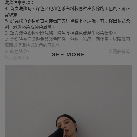
洗滌注意事項：
※ 首次洗滌時，深色／飽和色系布料較易釋出多餘的固色劑，屬正
常現象。
※ 建議深色衣物於首次穿著前先行單獨下水清洗，有助釋出多餘染
劑，減少移染或掉色風險。
※ 請與淺色衣物分開洗滌，避免互相染色或產生移染情形。
※ 穿搭時亦建議避免與淺色配件、包款、飾品一同使用，以降低因
摩擦或潮濕造成染色的可能性。
※ 顏色請參考單品圖片較為接近，但因圖檔顏色會因個人電腦螢幕
SEE MORE
設定差異略有不同，請以實際商品顏色為準。
MODEL資訊
身高168cm／胸圍Bust：90cm
腰圍Waist：71cm／臀圍hips：99cm
試穿報告：模特兒穿著XL號
身高157cm／胸圍Bust：82cm
腰圍Waist：60cm／臀圍hips：62cm
試穿報告：模特兒穿著S號