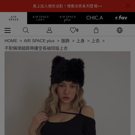
馬上加入睡衣派對！睡覺米奇系列登場>>
0
HOME
AIR SPACE plus
服飾
上身
上衣
不對稱領細肩帶鏤空長袖短版上衣