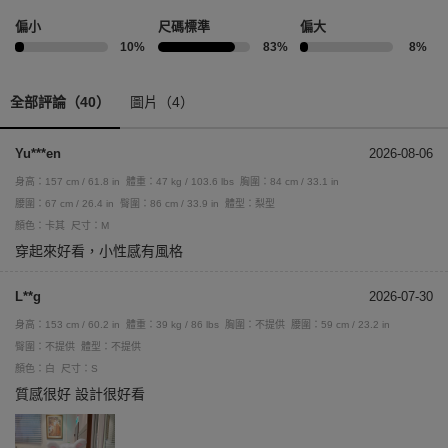
偏小
尺碼標準
偏大
10%
83%
8%
全部評論（40）
圖片（4）
Yu***en
2026-08-06
身高：157 cm / 61.8 in
體重：47 kg / 103.6 lbs
胸圍：84 cm / 33.1 in
腰圍：67 cm / 26.4 in
臀圍：86 cm / 33.9 in
體型：梨型
顏色：卡其
尺寸：M
穿起來好看，小性感有風格
L**g
2026-07-30
身高：153 cm / 60.2 in
體重：39 kg / 86 lbs
胸圍：不提供
腰圍：59 cm / 23.2 in
臀圍：不提供
體型：不提供
顏色：白
尺寸：S
質感很好 設計很好看