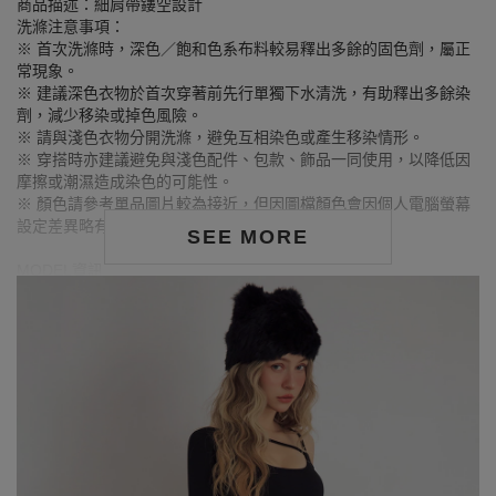
商品描述：細肩帶鏤空設計
洗滌注意事項：
※ 首次洗滌時，深色／飽和色系布料較易釋出多餘的固色劑，屬正
常現象。
※ 建議深色衣物於首次穿著前先行單獨下水清洗，有助釋出多餘染
劑，減少移染或掉色風險。
※ 請與淺色衣物分開洗滌，避免互相染色或產生移染情形。
※ 穿搭時亦建議避免與淺色配件、包款、飾品一同使用，以降低因
摩擦或潮濕造成染色的可能性。
※ 顏色請參考單品圖片較為接近，但因圖檔顏色會因個人電腦螢幕
設定差異略有不同，請以實際商品顏色為準。
SEE MORE
MODEL資訊
身高168cm／胸圍Bust：90cm
腰圍Waist：71cm／臀圍hips：99cm
試穿報告：模特兒穿著XL號
身高173cm／胸圍Bust：83cm
腰圍Waist：57cm／臀圍hips：88cm
試穿報告：模特兒穿著S號