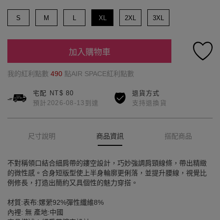
S
M
L
XL
2XL
3XL
加入購物車
我的紅利點數
490
點AIR SPACE紅利點數
宅配 NT$ 80
退貨方式
預計2026-08-13到達
支持退換貨
尺寸說明
商品資訊
搭配商品
不對稱領口結合細肩帶的鏤空設計，巧妙強調肩頸線條，帶出精緻
的微性感。合身短版型使上半身輪廓更俐落，並提升腰線，視覺比
例修長，打造出簡約又具個性的魅力穿搭。
材質:表布:嫘縈92%彈性纖維8%
內裡: 無 產地:中國