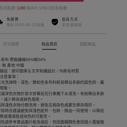
的紅利點數
1280
點AIR SPACE紅利點數
免運費
退貨方式
預計2026-08-12到達
支持退換貨
尺寸說明
商品資訊
搭配商品
:表布:聚酯纖維66%棉34%
: 無 產地:中國
描述：膠印圖案＆文字刺繡設計／內刷毛材質
注意事項：
首次洗滌時，深色／飽和色系布料較易釋出多餘的固色劑，屬
現象。
建議深色衣物於首次穿著前先行單獨下水清洗，有助釋出多餘
，減少移染或掉色風險。
請與淺色衣物分開洗滌，避免互相染色或產生移染情形。
穿搭時亦建議避免與淺色配件、包款、飾品一同使用，以降低
擦或潮濕造成染色的可能性。
顏色請參考單品圖片較為接近，但因圖檔顏色會因個人電腦螢