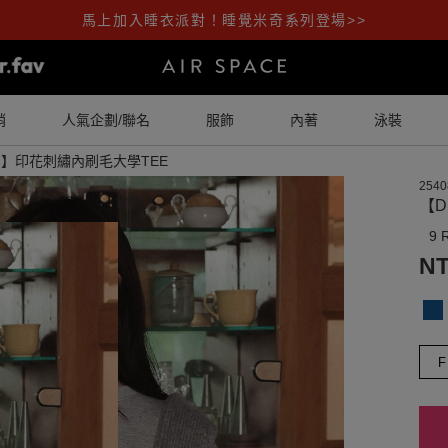
馬上加入睡衣派對！睡覺米奇系列登場>>
銷
人氣企劃/聯名
服飾
內著
泳裝
NG】印花刺繡內刷毛大學TEE
2540
【D
9 
NT
F