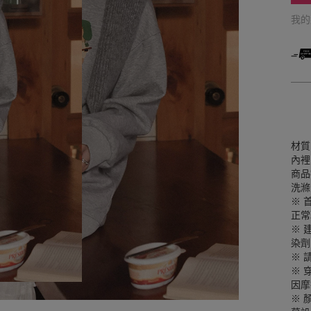
我
材質
內裡
商品
洗滌
※ 
正常
※ 
染劑
※ 
※ 
因摩
※ 