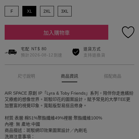
F
XL
2XL
3XL
加入購物車
宅配 NT$ 80
退貨方式
預計2026-08-12到達
支持退換貨
尺寸說明
商品資訊
搭配商品
AIR SPACE 原創 IP「Lyra & Toby Friends」系列，陪伴你走進繽紛
又療癒的想像世界。斑駁印花的圖案設計，賦予常見的大學TEE更
加豐富的視覺印象。寬鬆版型易搭且修身。
材質:表層:棉51%聚酯纖維49%裡層:聚酯纖維100%
內裡: 無 產地:中國
商品描述：斑駁網印效果圖案設計／內刷毛
洗滌注意事項：