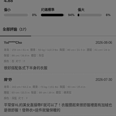
4.88
偏小
尺碼標準
偏大
0%
94%
6%
全部評論（17）
Yol*****Cho
2026-08-06
身高：155 cm / 61 in
體重：50 kg / 110.3 lbs
胸圍：80 cm / 31.5 in
腰圍：61 cm / 24 in
臀圍：88 cm / 34.6 in
體型：梨型
顏色：杏
尺寸：F
很好搭配各式下半身的衣服
陳*妤
2026-07-30
身高：163 cm / 64.2 in
體重：73 kg / 161 lbs
胸圍：90 cm / 35.4 in
腰圍：85 cm / 33.5 in
臀圍：99 cm / 39 in
體型：蘋果型
顏色：深藍
尺寸：F
平常穿XL的美女直接帶F就可以了！衣服摸起來很舒服裡面有加絨也
是很舒服！發熱衣+這件就蠻保暖的