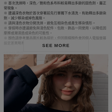
※ 首次洗滌時，深色／飽和色系布料較易釋出多餘的固色劑，屬正
常現象。
※ 建議深色衣物於首次穿著前先行單獨下水清洗，有助釋出多餘染
劑，減少移染或掉色風險。
※ 請與淺色衣物分開洗滌，避免互相染色或產生移染情形。
※ 穿搭時亦建議避免與淺色配件、包款、飾品一同使用，以降低因
摩擦或潮濕造成染色的可能性。
※ 顏色請參考單品圖片較為接近，但因圖檔顏色會因個人電腦螢幕
設定差異略有不同，請以實際商品顏色為準。
SEE MORE
MODEL資訊
身高175cm／胸圍Bust：83cm
腰圍Waist：60cm／臀圍hips：90cm
試穿報告：模特兒穿著S號