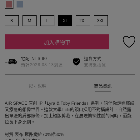
S
M
L
XL
2XL
3XL
加入購物車
宅配 NT$ 80
退貨方式
預計2026-08-13到達
支持退換貨
尺寸說明
商品資訊
AIR SPACE 原創 IP「Lyra & Toby Friends」系列，陪伴你走進繽紛
又療癒的想像世界。這款大學TEE的領口採用不對稱設計，自然露
出單邊的肩部線條，加上短版剪裁，在展現慵懶性感的同時，還能
拉長下身比例。
材質:表布:聚酯纖維70%棉30%