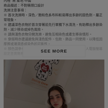
內裡: 無 產地:中國
商品描述：不對稱領口設計
洗滌注意事項：
※ 首次洗滌時，深色／飽和色系布料較易釋出多餘的固色劑，屬正
常現象。
※ 建議深色衣物於首次穿著前先行單獨下水清洗，有助釋出多餘染
劑，減少移染或掉色風險。
※ 請與淺色衣物分開洗滌，避免互相染色或產生移染情形。
※ 穿搭時亦建議避免與淺色配件、包款、飾品一同使用，以降低因
摩擦或潮濕造成染色的可能性。
※ 顏色請參考單品圖片較為接近，但因圖檔顏色會因個人電腦螢幕
SEE MORE
設定差異略有不同，請以實際商品顏色為準。
MODEL資訊
身高175cm／胸圍Bust：83cm
腰圍Waist：60cm／臀圍hips：90cm
試穿報告：模特兒穿著S號