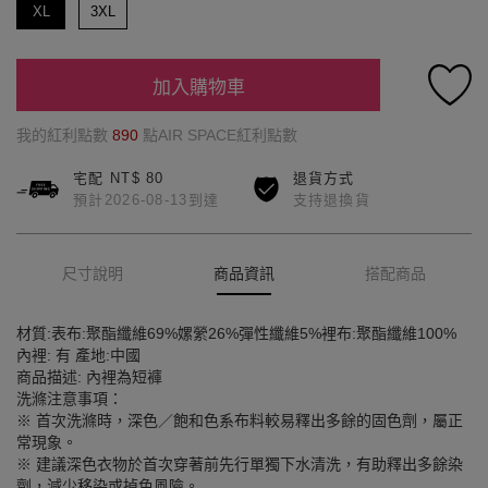
XL
3XL
加入購物車
我的紅利點數
890
點AIR SPACE紅利點數
宅配 NT$ 80
退貨方式
預計2026-08-13到達
支持退換貨
尺寸說明
商品資訊
搭配商品
材質:表布:聚酯纖維69%嫘縈26%彈性纖維5%裡布:聚酯纖維100%
內裡: 有 產地:中國
商品描述: 內裡為短褲
洗滌注意事項：
※ 首次洗滌時，深色／飽和色系布料較易釋出多餘的固色劑，屬正
常現象。
※ 建議深色衣物於首次穿著前先行單獨下水清洗，有助釋出多餘染
劑，減少移染或掉色風險。