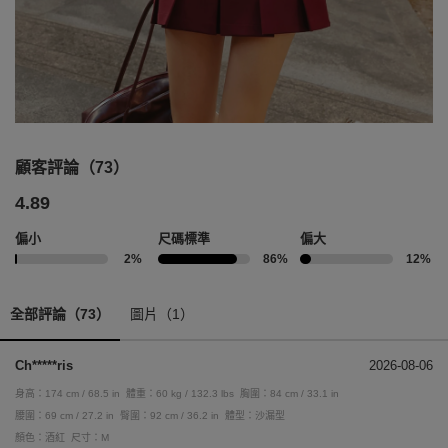
顧客評論（73）
4.89
偏小
尺碼標準
偏大
2%
86%
12%
全部評論（73）
圖片（1）
Ch*****ris
2026-08-06
身高：174 cm / 68.5 in
體重：60 kg / 132.3 lbs
胸圍：84 cm / 33.1 in
腰圍：69 cm / 27.2 in
臀圍：92 cm / 36.2 in
體型：沙漏型
顏色：酒紅
尺寸：M