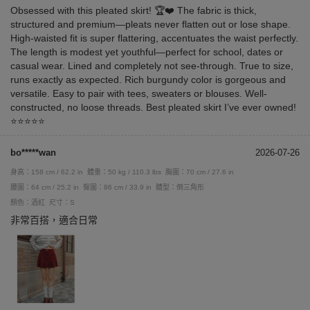
Obsessed with this pleated skirt! 🏆❤️ The fabric is thick,
structured and premium—pleats never flatten out or lose shape.
High-waisted fit is super flattering, accentuates the waist perfectly.
The length is modest yet youthful—perfect for school, dates or
casual wear. Lined and completely not see-through. True to size,
runs exactly as expected. Rich burgundy color is gorgeous and
versatile. Easy to pair with tees, sweaters or blouses. Well-
constructed, no loose threads. Best pleated skirt I’ve ever owned!
⭐⭐⭐⭐⭐
bo*****wan
2026-07-26
身高：158 cm / 62.2 in
體重：50 kg / 110.3 lbs
胸圍：70 cm / 27.6 in
腰圍：64 cm / 25.2 in
臀圍：86 cm / 33.9 in
體型：倒三角形
顏色：酒紅
尺寸：S
非常百搭，適合日常