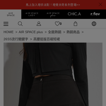
馬上加入睡衣派對！睡覺米奇系列登場>>
0
HOME
AIR SPACE plus
全館熱銷
熱銷商品
26SS流行關鍵字
高腰挺版百褶短裙