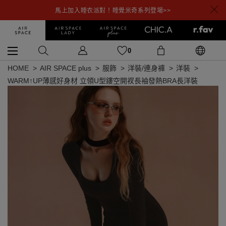
馬上加入睡衣派對！睡覺米奇系列登場>>
0
HOME
AIR SPACE plus
服飾
洋裝/連身褲
洋裝
WARM↑UP薄感好身材 立領U型鏤空開衩長袖發熱BRA長洋裝