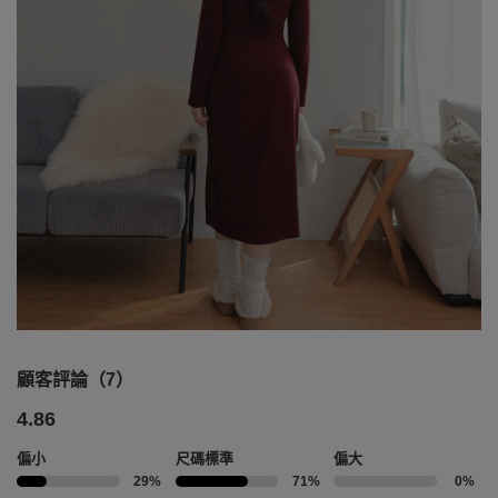
顧客評論（7）
4.86
偏小
尺碼標準
偏大
29%
71%
0%