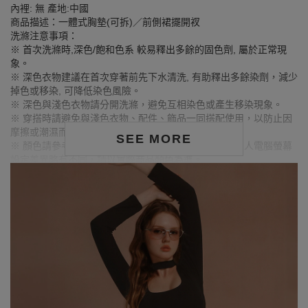
內裡: 無 產地:中國
商品描述：一體式胸墊(可拆)／前側裙擺開衩
洗滌注意事項：
※ 首次洗滌時,深色/飽和色系 較易釋出多餘的固色劑, 屬於正常現
象。
※ 深色衣物建議在首次穿著前先下水清洗, 有助釋出多餘染劑，減少
掉色或移染, 可降低染色風險。
※ 深色與淺色衣物請分開洗滌，避免互相染色或產生移染現象。
※ 穿搭時請避免與淺色衣物、配件、飾品一同搭配使用，以防止因
摩擦或潮濕而導致染色。
SEE MORE
※ 顏色請參考單品圖片較為接近，但因圖檔顏色會因個人電腦螢幕
設定差異略有不同，請以實際商品顏色為準。
MODEL資訊
身高168cm／胸圍Bust：90cm
腰圍Waist：71cm／臀圍hips：99cm
試穿報告：模特兒穿著XL號
身高175cm／胸圍Bust：80cm
腰圍Waist：60cm／臀圍hips：89cm
試穿報告：模特兒穿著S號