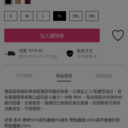
S
M
L
XL
2XL
3XL
加入購物車
宅配 NT$ 80
退貨方式
預計2026-08-11到達
支持退換貨
尺寸說明
商品資訊
搭配商品
薄感發熱面料帶來輕薄卻保暖的效果。立領加上 U 型鏤空設計，自
信展露鎖骨與胸口處的迷人魅力。內附 BRA ，免去搭配內衣與內衣
痕的困擾。合身版型，強調凹凸有致的身形曲線，前側開衩可保持
活動自如，不受限制。
材質:表布:嫘縈92%彈性纖維8%裡布:聚酯纖維100%罩杯裡層材質:
聚酯纖維100%