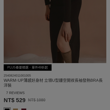
PLUS春夏精選．單件49折起
2540824011001005
WARM↑UP薄感好身材 立領U型鏤空開衩長袖發熱BRA長
洋裝
7 REVIEWS
NT$ 529
NT$ 1080