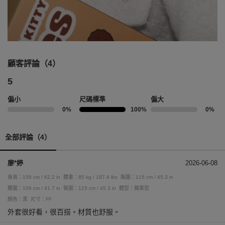
顧客評論（4）
5
偏小
尺碼標準
偏大
0%
100%
0%
全部評論（4）
廖*婷
2026-06-08
身高：158 cm / 62.2 in
體重：85 kg / 187.4 lbs
胸圍：115 cm / 45.3 in
腰圍：106 cm / 41.7 in
臀圍：115 cm / 45.3 in
體型：蘋果型
顏色：黑
尺寸：FF
外套很好看，很百搭。材質也舒服。