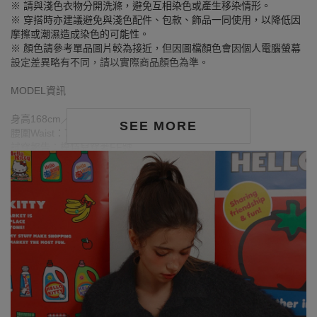
※ 請與淺色衣物分開洗滌，避免互相染色或產生移染情形。
※ 穿搭時亦建議避免與淺色配件、包款、飾品一同使用，以降低因
摩擦或潮濕造成染色的可能性。
※ 顏色請參考單品圖片較為接近，但因圖檔顏色會因個人電腦螢幕
設定差異略有不同，請以實際商品顏色為準。
MODEL資訊
身高168cm／胸圍Bust：90cm
SEE MORE
腰圍Waist：71cm／臀圍hips：99cm
試穿報告：模特兒穿著FF號
身高163cm／胸圍Bust：79cm
腰圍Waist：63cm／臀圍hips：85cm
試穿報告：模特兒穿著F號