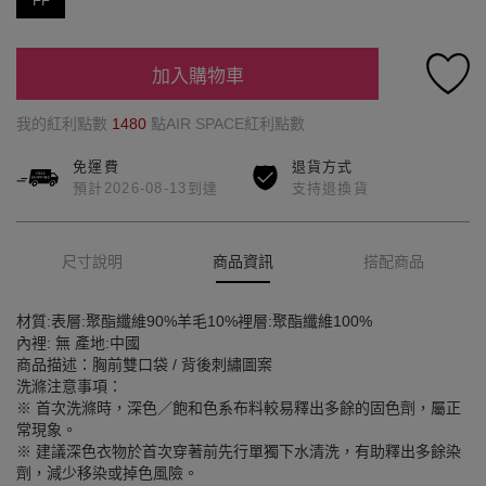
FF
加入購物車
我的紅利點數
1480
點AIR SPACE紅利點數
免運費
退貨方式
預計2026-08-13到達
支持退換貨
尺寸說明
商品資訊
搭配商品
材質:表層:聚酯纖維90%羊毛10%裡層:聚酯纖維100%
內裡: 無 產地:中國
商品描述：胸前雙口袋 / 背後刺繡圖案
洗滌注意事項：
※ 首次洗滌時，深色／飽和色系布料較易釋出多餘的固色劑，屬正
常現象。
※ 建議深色衣物於首次穿著前先行單獨下水清洗，有助釋出多餘染
劑，減少移染或掉色風險。