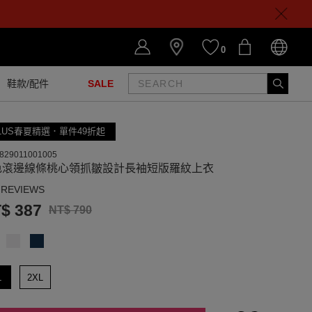
0
鞋款/配件
SALE
LUS春夏精選．單件49折起
829011001005
色滾邊線條桃心領抓皺設計長袖短版羅紋上衣
 REVIEWS
$ 387
NT$ 790
L
2XL