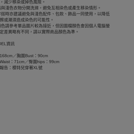
，減少移染或掉色風險。
請與淺色衣物分開洗滌，避免互相染色或產生移染情形。
穿搭時亦建議避免與淺色配件、包款、飾品一同使用，以降低
擦或潮濕造成染色的可能性。
顏色請參考單品圖片較為接近，但因圖檔顏色會因個人電腦螢
定差異略有不同，請以實際商品顏色為準。
DEL資訊
168cm／胸圍Bust：90cm
aist：71cm／臀圍hips：99cm
報告：模特兒穿著XL號