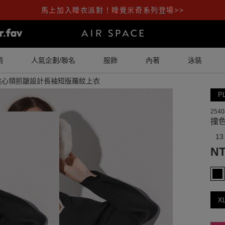
馬上加入睡衣派對！睡覺米奇系列登場>>
銷
人氣企劃/聯名
服飾
內著
泳裝
桃心領抓皺設計長袖短版羅紋上衣
P
2540
撞
13
NT
X