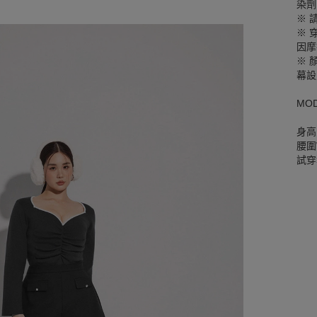
染劑
※ 
※ 
因摩
※ 
幕設
MO
身高
腰圍W
試穿