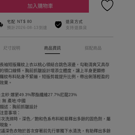
加入購物車
宅配 NT$ 80
退貨方式
預計2026-08-13到達
支持退換貨
尺寸說明
商品資訊
搭配商品
長袖短版羅紋上衣以桃心領結合跳色滾邊，勾勒清爽又具存
的領口線條。胸前抓皺設計增添立體度，讓上半身更顯修
羅紋布料貼身不緊繃，短版剪裁提升比例，帶出俐落輕盈的
效果。
:主紗:嫘縈49.3%聚酯纖維27.7%尼龍23%
: 無 產地:中國
描述：胸前抓皺設計
注意事項：
首次洗滌時，深色／飽和色系布料較易釋出多餘的固色劑，屬
現象。
建議深色衣物於首次穿著前先行單獨下水清洗，有助釋出多餘