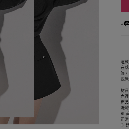
這款
在感
飾。
視覺
材質
內裡
商品
洗滌
※ 
正常
※ 