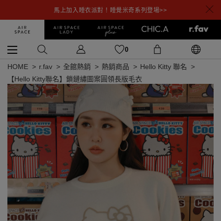
馬上加入睡衣派對！睡覺米奇系列登場>>
0
HOME
r.fav
全館熱銷
熱銷商品
Hello Kitty 聯名
【Hello Kitty聯名】鎖鏈繡圖案圓領長版毛衣