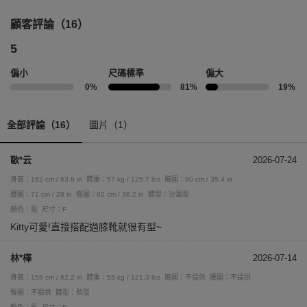
顧客評論（16）
5
偏小
尺碼標準
偏大
0%
81%
19%
全部評論（16）
圖片（1）
歐*云
2026-07-24
身高：162 cm / 63.8 in
體重：57 kg / 125.7 lbs
胸圍：90 cm / 35.4 in
腰圍：71 cm / 28 in
臀圍：92 cm / 36.2 in
體型：沙漏型
顏色：藍
尺寸：F
Kitty可愛!直接搭配過膝靴就很有型~
林*樺
2026-07-14
身高：158 cm / 62.2 in
體重：55 kg / 121.3 lbs
胸圍：不提供
腰圍：不提供
臀圍：不提供
體型：梨型