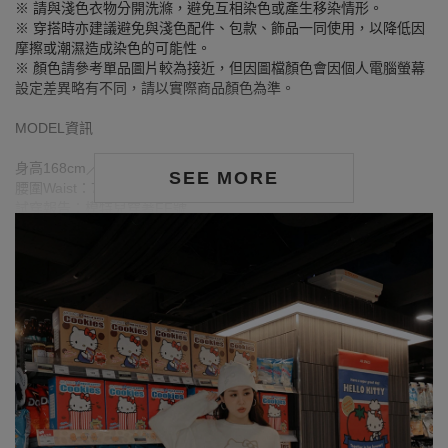
※ 請與淺色衣物分開洗滌，避免互相染色或產生移染情形。
※ 穿搭時亦建議避免與淺色配件、包款、飾品一同使用，以降低因
摩擦或潮濕造成染色的可能性。
※ 顏色請參考單品圖片較為接近，但因圖檔顏色會因個人電腦螢幕
設定差異略有不同，請以實際商品顏色為準。
MODEL資訊
身高168cm／胸圍Bust：90cm
SEE MORE
腰圍Waist：71cm／臀圍hips：99cm
試穿報告：模特兒穿著FF號
身高163cm／胸圍Bust：79cm
腰圍Waist：63cm／臀圍hips：85cm
試穿報告：模特兒穿著F號