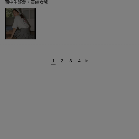
國中生好愛，買給女兒
1
2
3
4