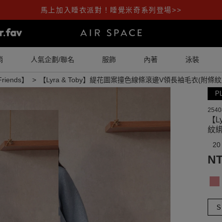
馬上加入睡衣派對！睡覺米奇系列登場>>
銷
人氣企劃/聯名
服飾
內著
泳裝
Friends】
【Lyra & Toby】緹花圖案撞色線條滾邊V領長袖毛衣(附條紋
P
2540
【L
紋綁
20
NT
S