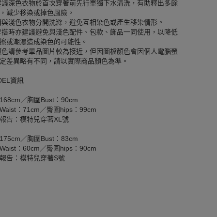
建議深色衣物於首次穿著前先行單獨下水清洗，有助釋出多餘
，減少移染或掉色風險。
請與淺色衣物分開洗滌，避免互相染色或產生移染情形。
穿搭時亦建議避免與淺色配件、包款、飾品一同使用，以降低
擦或潮濕造成染色的可能性。
顏色請參考單品圖片較為接近，但因圖檔顏色會因個人電腦螢
定差異略有不同，請以實際商品顏色為準。
DEL資訊
168cm／胸圍Bust：90cm
aist：71cm／臀圍hips：99cm
報告：模特兒穿著XL號
175cm／胸圍Bust：83cm
aist：60cm／臀圍hips：90cm
報告：模特兒穿著S號