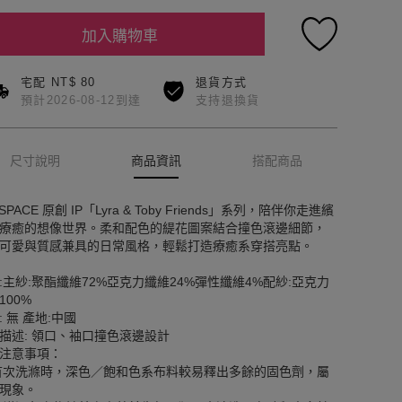
加入購物車
宅配 NT$ 80
退貨方式
預計2026-08-12到達
支持退換貨
尺寸說明
商品資訊
搭配商品
 SPACE 原創 IP「Lyra & Toby Friends」系列，陪伴你走進繽
療癒的想像世界。柔和配色的緹花圖案結合撞色滾邊細節，
可愛與質感兼具的日常風格，輕鬆打造療癒系穿搭亮點。
:主紗:聚酯纖維72%亞克力纖維24%彈性纖維4%配紗:亞克力
100%
: 無 產地:中國
描述: 領口、袖口撞色滾邊設計
注意事項：
首次洗滌時，深色／飽和色系布料較易釋出多餘的固色劑，屬
現象。