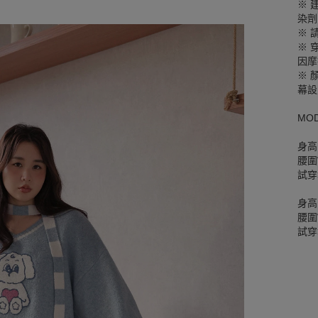
※ 
染劑
※ 
※ 
因摩
※ 
幕設
MO
身高
腰圍W
試穿
身高
腰圍W
試穿