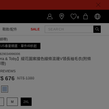
0
鞋款/配件
SALE
綁帶)
LUS春夏精選．單件49折起
829034996006
yra & Toby】緹花圖案撞色線條滾邊V領長袖毛衣(附條
帶)
 REVIEWS
$ 676
NT$ 1380
M
2XL