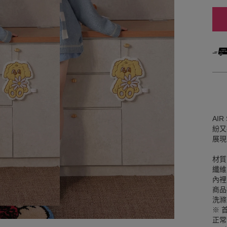
AIR
紛又
展現
材質
纖維
內裡
商品
洗滌
※ 
正常