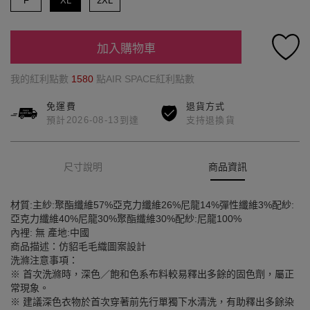
F
XL
2XL
加入購物車
我的紅利點數
1580
點AIR SPACE紅利點數
免運費
退貨方式
預計2026-08-13到達
支持退換貨
尺寸說明
商品資訊
材質:主紗:聚酯纖維57%亞克力纖維26%尼龍14%彈性纖維3%配紗:
亞克力纖維40%尼龍30%聚酯纖維30%配紗:尼龍100%
內裡: 無 產地:中國
商品描述：仿貂毛毛織圖案設計
洗滌注意事項：
※ 首次洗滌時，深色／飽和色系布料較易釋出多餘的固色劑，屬正
常現象。
※ 建議深色衣物於首次穿著前先行單獨下水清洗，有助釋出多餘染