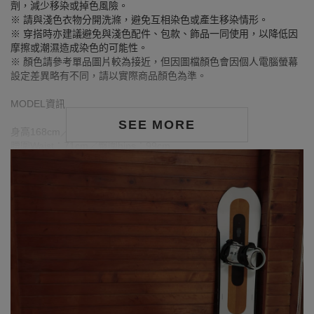
劑，減少移染或掉色風險。
※ 請與淺色衣物分開洗滌，避免互相染色或產生移染情形。
※ 穿搭時亦建議避免與淺色配件、包款、飾品一同使用，以降低因
摩擦或潮濕造成染色的可能性。
※ 顏色請參考單品圖片較為接近，但因圖檔顏色會因個人電腦螢幕
設定差異略有不同，請以實際商品顏色為準。
MODEL資訊
SEE MORE
身高168cm／胸圍Bust：90cm
腰圍Waist：71cm／臀圍hips：99cm
試穿報告：模特兒穿著XL號
身高159cm／胸圍Bust：80cm
腰圍Waist：63.5cm／臀圍hips：93cm
試穿報告：模特兒穿著S號