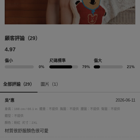
顧客評論（29）
4.97
偏小
尺碼標準
偏大
0%
79%
21%
全部評論（29）
圖片（1）
吳*惠
2026-06-11
身高：168 cm / 66.1 in
體重：不提供
胸圍：不提供
腰圍：不提供
臀圍：不提供
體型：不提供
顏色：粉紅
尺寸：2XL
材質很舒服顏色很可愛