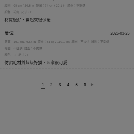
腰圍：68 cm / 26.8 in
臀圍：74 cm / 29.1 in
體型：不提供
顏色：粉紅
尺寸：F
材質很好，穿起來很保暖
陳*云
2026-03-25
身高：161 cm / 63.4 in
體重：54 kg / 119.1 lbs
胸圍：不提供
腰圍：不提供
臀圍：不提供
體型：不提供
顏色：白
尺寸：F
仿貂毛材質超級好摸，圖案很可愛
1
2
3
4
5
6