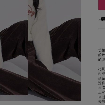
仿貂
設計
的印
材質
內裡
商品
洗滌
※ 
正常
※ 
染劑