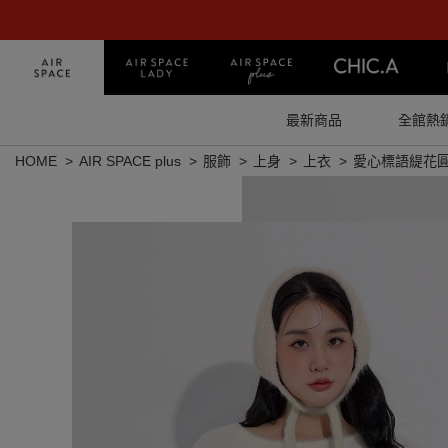
最新商品
全館熱
HOME
AIR SPACE plus
服飾
上身
上衣
愛心標語緹花