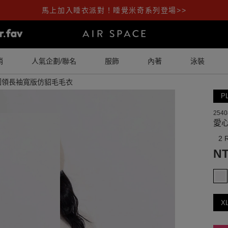
馬上加入睡衣派對！睡覺米奇系列登場>>
銷
人氣企劃/聯名
服飾
內著
泳裝
圓領長袖寬版仿貂毛毛衣
P
2540
愛
2 
NT
X