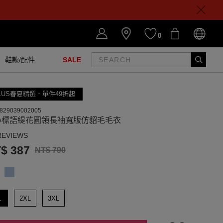
0
鞋款/配件
SALE
LUS春夏精選．單件49折起
829039002005
心標語緹花圓領長袖寬版仿貂毛毛衣
REVIEWS
$ 387
NT$ 790
L
2XL
3XL