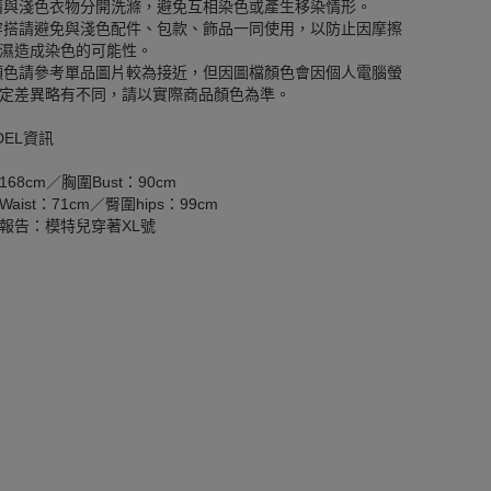
請與淺色衣物分開洗滌，避免互相染色或產生移染情形。
穿搭請避免與淺色配件、包款、飾品一同使用，以防止因摩擦
濕造成染色的可能性。
顏色請參考單品圖片較為接近，但因圖檔顏色會因個人電腦螢
定差異略有不同，請以實際商品顏色為準。
DEL資訊
168cm／胸圍Bust：90cm
aist：71cm／臀圍hips：99cm
報告：模特兒穿著XL號