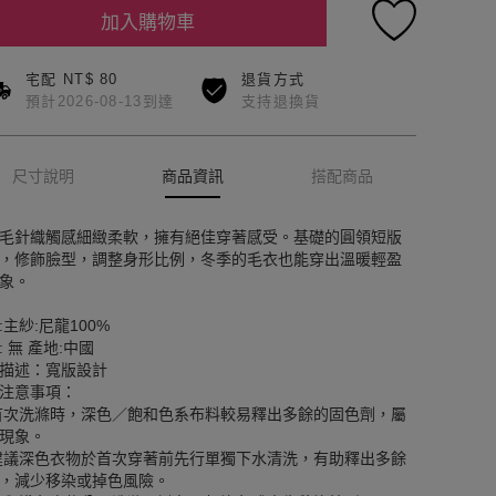
加入購物車
宅配 NT$ 80
退貨方式
預計2026-08-13到達
支持退換貨
尺寸說明
商品資訊
搭配商品
毛針織觸感細緻柔軟，擁有絕佳穿著感受。基礎的圓領短版
，修飾臉型，調整身形比例，冬季的毛衣也能穿出溫暖輕盈
象。
:主紗:尼龍100%
: 無 產地:中國
描述：寬版設計
注意事項：
首次洗滌時，深色／飽和色系布料較易釋出多餘的固色劑，屬
現象。
建議深色衣物於首次穿著前先行單獨下水清洗，有助釋出多餘
，減少移染或掉色風險。