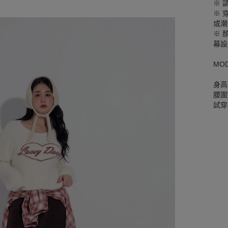
※ 
※ 
或潮
※ 
幕設
MO
身高
腰圍W
試穿