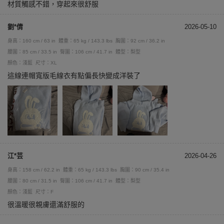
材質觸感不錯，穿起來很舒服
劉*倩
2026-05-10
身高：160 cm / 63 in
體重：65 kg / 143.3 lbs
胸圍：92 cm / 36.2 in
腰圍：85 cm / 33.5 in
臀圍：106 cm / 41.7 in
體型：梨型
顏色：淺藍
尺寸：XL
這線連帽寬版毛線衣有點偏長快變成洋裝了
江*芸
2026-04-26
身高：158 cm / 62.2 in
體重：65 kg / 143.3 lbs
胸圍：90 cm / 35.4 in
腰圍：80 cm / 31.5 in
臀圍：106 cm / 41.7 in
體型：梨型
顏色：淺藍
尺寸：F
很溫暖很親膚還滿舒服的