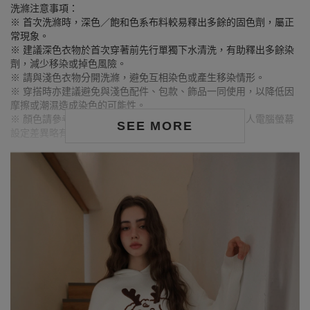
洗滌注意事項：
※ 首次洗滌時，深色／飽和色系布料較易釋出多餘的固色劑，屬正
常現象。
※ 建議深色衣物於首次穿著前先行單獨下水清洗，有助釋出多餘染
劑，減少移染或掉色風險。
※ 請與淺色衣物分開洗滌，避免互相染色或產生移染情形。
※ 穿搭時亦建議避免與淺色配件、包款、飾品一同使用，以降低因
摩擦或潮濕造成染色的可能性。
※ 顏色請參考單品圖片較為接近，但因圖檔顏色會因個人電腦螢幕
SEE MORE
設定差異略有不同，請以實際商品顏色為準。
MODEL資訊
身高175cm／胸圍Bust：83cm
腰圍Waist：60cm／臀圍hips：90cm
試穿報告：模特兒穿著S號