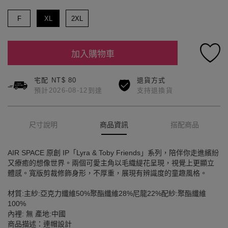
F
XL
2XL
加入購物車
宅配 NT$ 80
退貨方式
預計2026-08-12到達
支持退換貨
尺寸說明
商品資訊
搭配商品
AIR SPACE 原創 IP「Lyra & Toby Friends」系列，陪伴你走進繽紛
又療癒的想像世界。兩個可愛主角以毛織緹花呈現，視覺上更顯立
體感。寬版剪裁修飾身形，不厚重，展現有辨識度的童趣風格。
材質:主紗:亞克力纖維50%聚酯纖維28%尼龍22%配紗:聚酯纖維
100%
內裡: 無 產地:中國
商品描述：連帽設計