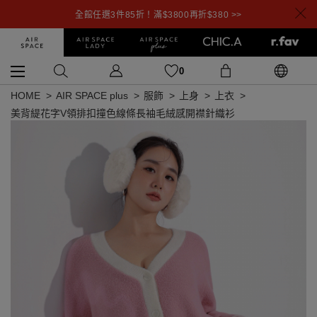
全館任選3件85折！滿$3800再折$380 >>
0
HOME
AIR SPACE plus
服飾
上身
上衣
美背緹花字V領排扣撞色線條長袖毛絨感開襟針織衫