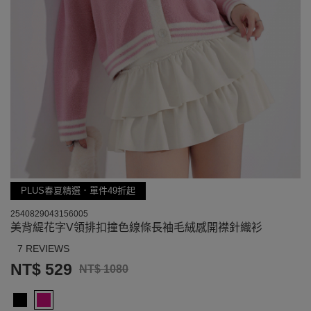
PLUS春夏精選．單件49折起
2540829043156005
美背緹花字V領排扣撞色線條長袖毛絨感開襟針織衫
7 REVIEWS
NT$ 529
NT$ 1080