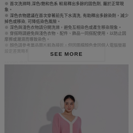
※ 首次洗滌時,深色/飽和色系 較易釋出多餘的固色劑, 屬於正常現
象。
※ 深色衣物建議在首次穿著前先下水清洗, 有助釋出多餘染劑，減少
掉色或移染, 可降低染色風險。
※ 深色與淺色衣物請分開洗滌，避免互相染色或產生移染現象。
※ 穿搭時請避免與淺色衣物、配件、飾品一同搭配使用，以防止因
摩擦或潮濕而導致染色。
※ 顏色請參考單品圖片較為接近，但因圖檔顏色會因個人電腦螢幕
設定差異略有不同，請以實際商品顏色為準。
SEE MORE
MODEL資訊
身高168cm／胸圍Bust：90cm
腰圍Waist：71cm／臀圍hips：99cm
試穿報告：模特兒穿著XL號
身高175cm／胸圍Bust：80cm
腰圍Waist：60cm／臀圍hips：89cm
試穿報告：模特兒穿著S號