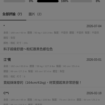
0%
100%
0%
全部評論（7）
圖片（2）
*
2026-07-04
身高：160 cm / 63 in
體重：50 kg / 110.3 lbs
胸圍：不提供
腰圍：不提供
臀圍：不提供
體型：梨型
顏色：桃紅
尺寸：2XL
料子超級舒適～粉紅跟黑色都包色
江*霓
2026-03-01
身高：162 cm / 63.8 in
體重：58 kg / 127.9 lbs
胸圍：90 cm / 35.4 in
腰圍：69 cm / 27.2 in
臀圍：95 cm / 37.4 in
體型：梨型
顏色：桃紅
尺寸：S
買給妹妹穿的（164cm/41kg)，材質摸起來非常舒服！
C**i
2026-02-18
身高：165 cm / 65 in
體重：49 kg / 108 lbs
胸圍：75 cm / 29.5 in
腰圍：64 cm / 25.2 in
臀圍：86 cm / 33.9 in
體型：蘋果型