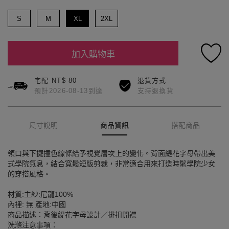
S
M
XL
2XL
加入購物車
宅配 NT$ 80
退貨方式
預計2026-08-13到達
支持退換貨
尺寸說明
商品資訊
搭配商品
領口與下擺撞色線條給予視覺層次上的變化。背面緹花字母帶出美
式學院氣息，結合寬鬆短版剪裁，非常適合用來打造時髦學院少女
的穿搭風格。
材質:主紗:尼龍100%
內裡: 無 產地:中國
商品描述：背後緹花字母設計／排扣開襟
洗滌注意事項：