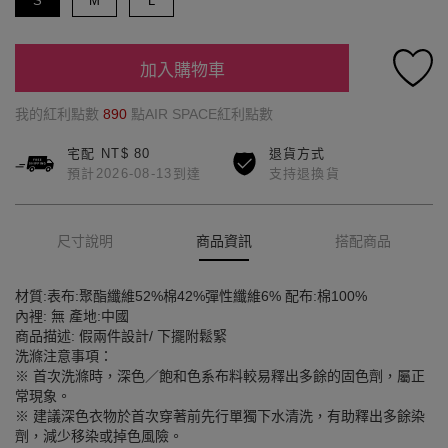
S
M
L
加入購物車
我的紅利點數
890
點AIR SPACE紅利點數
宅配 NT$ 80
退貨方式
預計2026-08-13到達
支持退換貨
尺寸說明
商品資訊
搭配商品
材質:表布:聚酯纖維52%棉42%彈性纖維6% 配布:棉100%
內裡: 無 產地:中國
商品描述: 假兩件設計/ 下擺附鬆緊
洗滌注意事項：
※ 首次洗滌時，深色／飽和色系布料較易釋出多餘的固色劑，屬正
常現象。
※ 建議深色衣物於首次穿著前先行單獨下水清洗，有助釋出多餘染
劑，減少移染或掉色風險。