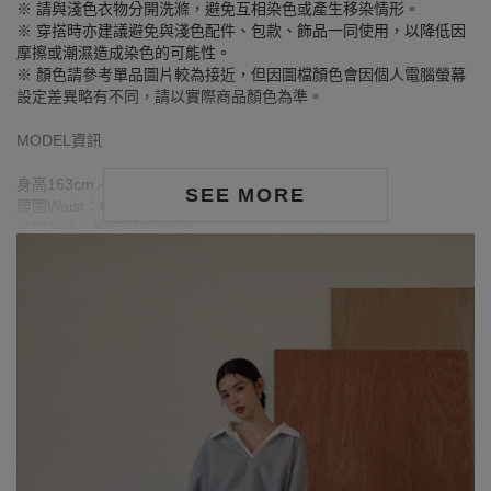
※ 請與淺色衣物分開洗滌，避免互相染色或產生移染情形。
※ 穿搭時亦建議避免與淺色配件、包款、飾品一同使用，以降低因
摩擦或潮濕造成染色的可能性。
※ 顏色請參考單品圖片較為接近，但因圖檔顏色會因個人電腦螢幕
設定差異略有不同，請以實際商品顏色為準。
MODEL資訊
身高163cm／胸圍Bust：79cm
SEE MORE
腰圍Waist：63cm／臀圍hips：85cm
試穿報告：模特兒穿著S號