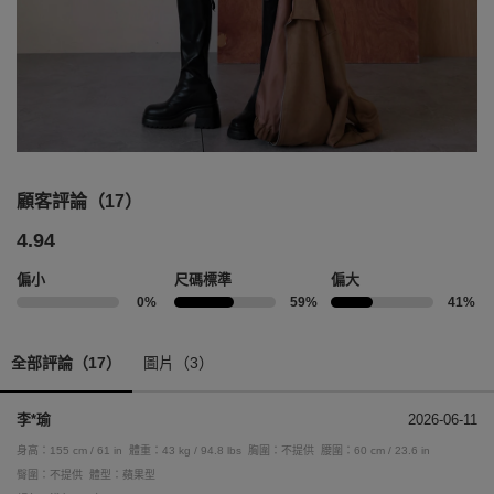
顧客評論（17）
4.94
偏小
尺碼標準
偏大
0%
59%
41%
全部評論（17）
圖片（3）
李*瑜
2026-06-11
身高：155 cm / 61 in
體重：43 kg / 94.8 lbs
胸圍：不提供
腰圍：60 cm / 23.6 in
臀圍：不提供
體型：蘋果型