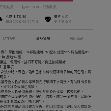
的紅利點數
690
點AIR SPACE紅利點數
宅配 NT$ 80
退貨方式
預計2026-08-12到達
支持退換貨
尺寸說明
商品資訊
搭配商品
:表布:聚酯纖維95%彈性纖維5% 配布:嫘縈92%彈性纖維8%
: 無 產地:中國
描述：假兩件，排扣不可開／側邊抽繩設計
注意事項：
首次洗滌時，深色／飽和色系布料較易釋出多餘的固色劑，屬
現象。
建議深色衣物於首次穿著前先行單獨下水清洗，有助釋出多餘
，減少移染或掉色風險。
請與淺色衣物分開洗滌，避免互相染色或產生移染情形。
穿搭時亦建議避免與淺色配件、包款、飾品一同使用，以降低
擦或潮濕造成染色的可能性。
顏色請參考單品圖片較為接近，但因圖檔顏色會因個人電腦螢