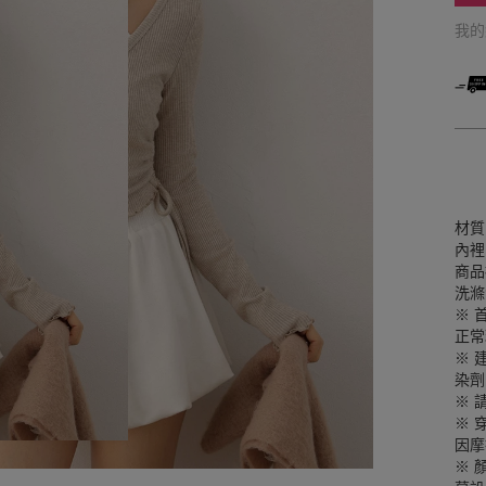
我
材質
內裡
商品
洗滌
※ 
正常
※ 
染劑
※ 
※ 
因摩
※ 