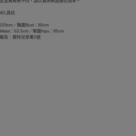
定差異略有不同，請以實際商品顏色為準。
DEL資訊
159cm／胸圍Bust：80cm
aist：63.5cm／臀圍hips：85cm
報告：模特兒穿著S號