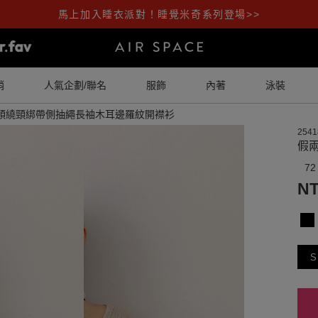
馬上加入睡衣派對！睡覺米奇系列登場>>
銷
人氣企劃/聯名
服飾
內著
泳裝
領繞頸綁帶側抽繩長袖木耳邊羅紋開襟衫
2541
假
72
NT
S