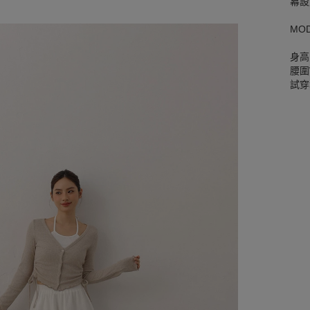
幕設
MO
身高
腰圍W
試穿