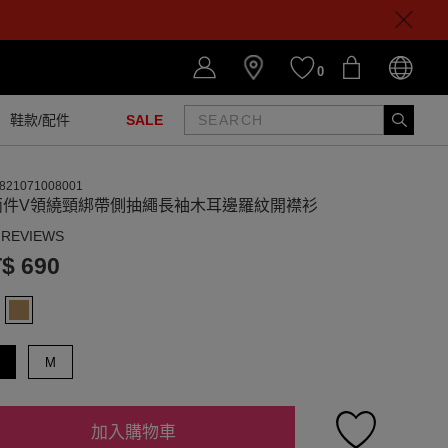
0
鞋款/配件
SALE
821071008001
兩件V領繞頸綁帶側抽繩長袖木耳邊羅紋開襟衫
 REVIEWS
$ 690
M
加入購物車