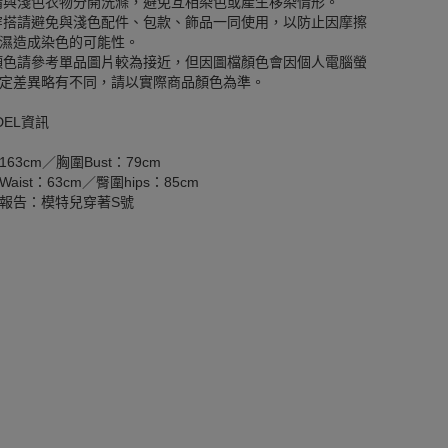
請與淺色衣物分開洗滌，避免互相染色或產生移染情形。
穿搭請避免與淺色配件、包款、飾品一同使用，以防止因摩擦
濕造成染色的可能性。
顏色請參考單品圖片較為接近，但因圖檔顏色會因個人電腦螢
定差異略有不同，請以實際商品顏色為準。
DEL資訊
163cm／胸圍Bust：79cm
aist：63cm／臀圍hips：85cm
報告：模特兒穿著S號