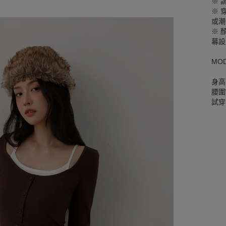
※ 
※ 
或潮
※ 
幕設
MO
身高
腰圍W
試穿