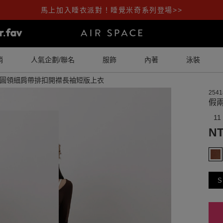
馬上加入睡衣派對！睡覺米奇系列登場>>
銷
人氣企劃/聯名
服飾
內著
泳裝
圓領細肩帶排扣開襟長袖短版上衣
2541
假
11
NT
S