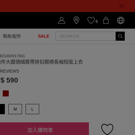
0
鞋款/配件
SALE
821092017001
兩件大圓領細肩帶排扣開襟長袖短版上衣
 REVIEWS
$ 590
M
L
加入購物車