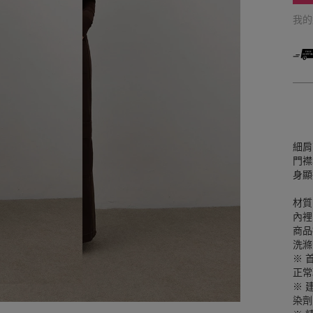
我
細肩
門襟
身顯
材質
內裡
商品
洗滌
※ 
正常
※ 
染劑