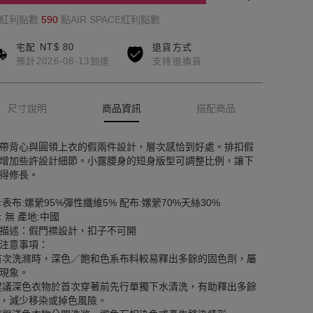
的紅利點數
590
點AIR SPACE紅利點數
宅配 NT$ 80
退貨方式
預計2026-08-13到達
支持退換貨
尺寸說明
商品資訊
搭配商品
帶背心與圓領上衣的假兩件設計，層次感恰到好處。排扣假
增加些許設計細節。小露腰身的短身版型可調整比例，讓下
得修長。
:表布:嫘縈95%彈性纖維5% 配布:嫘縈70%天絲30%
: 無 產地:中國
描述：假門襟設計，扣子不可開
注意事項：
首次洗滌時，深色／飽和色系布料較易釋出多餘的固色劑，屬
現象。
建議深色衣物於首次穿著前先行單獨下水清洗，有助釋出多餘
，減少移染或掉色風險。