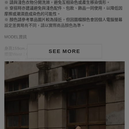
※ 請與淺色衣物分開洗滌，避免互相染色或產生移染情形。
※ 穿搭時亦建議避免與淺色配件、包款、飾品一同使用，以降低因
摩擦或潮濕造成染色的可能性。
※ 顏色請參考單品圖片較為接近，但因圖檔顏色會因個人電腦螢幕
設定差異略有不同，請以實際商品顏色為準。
MODEL資訊
身高159cm／胸圍Bust：80cm
SEE MORE
腰圍Waist：63.5cm／臀圍hips：85cm
試穿報告：模特兒穿著S號
身高160cm／胸圍Bust：82cm
腰圍Waist：73cm／臀圍hips：90cm
試穿報告：模特兒穿著S號