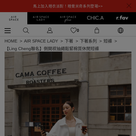
馬上加入睡衣派對！睡覺米奇系列登場>>
0
HOME
AIR SPACE LADY
下著
下著系列
短褲
【Ling Cheng聯名】側開衩抽繩鬆緊棉質休閒短褲