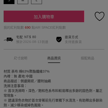
S
M
L
加入購物車
我的紅利點數
690
點AIR SPACE紅利點數
宅配 NT$ 80
退貨方式
預計2026-08-13到達
支持退換貨
尺寸說明
商品資訊
搭配商品
材質:表布:棉63%聚酯纖維37%
內裡：無 產地:中國
商品描述：側邊開衩／腰附抽繩
洗滌注意事項：
※ 首次洗滌時，深色／飽和色系布料較易釋出多餘的固色劑，屬正
常現象。
※ 建議深色衣物於首次穿著前先行單獨下水清洗，有助釋出多餘染
劑，減少移染或掉色風險。