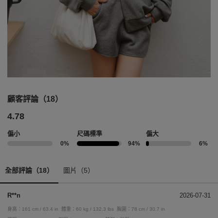
顧客評論（18）
4.78
偏小
尺碼標準
偏大
0%
94%
6%
全部評論（18）
圖片（5）
R**n
2026-07-31
身高：161 cm / 63.4 in
體重：60 kg / 132.3 lbs
胸圍：78 cm / 30.7 in