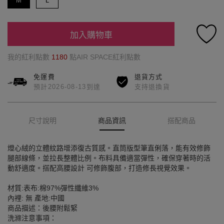
M
L
加入購物車
我的紅利點數
1180
點AIR SPACE紅利點數
免運費
退貨方式
預計2026-08-13到達
支持退換貨
尺寸說明
商品資訊
搭配商品
燈心絨的立體紋路增添復古質感。直筒版型筆直俐落，能有效修飾
腿部線條，並拉長整體比例。布料具備適當彈性，確保穿著時的活
動舒適度。搭配高腰設計 可修飾腹部，打造修長視覺效果。
材質:表布:棉97%彈性纖維3%
內裡: 無 產地:中國
商品描述：後腰附鬆緊
洗滌注意事項：