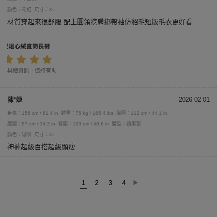
顏色：粉紅
尺寸：XL
材質穿起來很舒服 配上圓領挖肩綁帶袖仿貂毛短版毛衣更好看
陳*婕
2026-02-01
身高：156 cm / 61.4 in
體重：75 kg / 165.4 lbs
胸圍：112 cm / 44.1 in
腰圍：87 cm / 34.3 in
臀圍：103 cm / 40.6 in
體型：蘋果型
顏色：咖啡
尺寸：XL
神褲超級百搭超級顯瘦
1
2
3
4