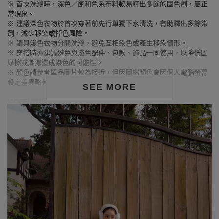
※ 首次洗滌時，深色／飽和色系布料較易釋出多餘的固色劑，屬正
常現象。
※ 建議深色衣物於首次穿著前先行單獨下水清洗，有助釋出多餘染
劑，減少移染或掉色風險。
※ 請與淺色衣物分開洗滌，避免互相染色或產生移染情形。
※ 穿搭時亦建議避免與淺色配件、包款、飾品一同使用，以降低因
摩擦或潮濕造成染色的可能性。
※ 顏色請參考單品圖片較為接近，但因圖檔顏色會因個人電腦螢幕
設定差異略有不同，請以實際商品顏色為準。
SEE MORE
MODEL資訊
身高157cm／胸圍Bust：82cm
腰圍Waist：60cm／臀圍hips：62cm
試穿報告：模特兒穿著S號