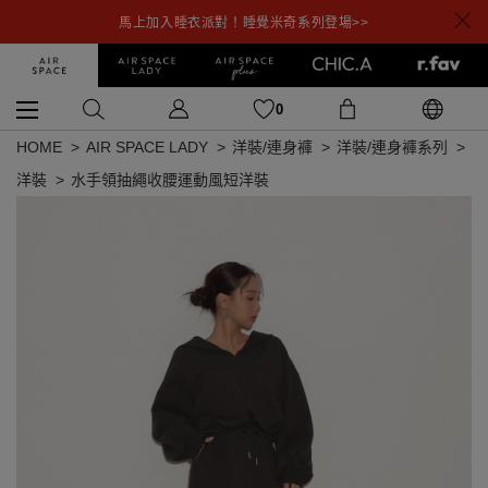
馬上加入睡衣派對！睡覺米奇系列登場>>
0
HOME
AIR SPACE LADY
洋裝/連身褲
洋裝/連身褲系列
洋裝
水手領抽繩收腰運動風短洋裝