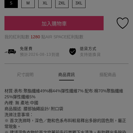
S
M
XL
2XL
3XL
加入購物車
我的紅利點數
1280
點AIR SPACE紅利點數
免運費
退貨方式
預計2026-08-13到達
支持退換貨
尺寸說明
商品資訊
搭配商品
材質:表布:聚酯纖維49%棉44%彈性纖維7% 配布:棉70%聚酯纖維
25%彈性纖維5%
內裡: 無 產地:中國
商品描述: 腰部抽繩設計/ 附口袋
洗滌注意事項：
※ 首次洗滌時，深色／飽和色系布料較易釋出多餘的固色劑，屬正
常現象。
※ 建議深色衣物於首次穿著前先行單獨下水清洗，有助釋出多餘染