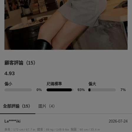
顧客評論（15）
4.93
偏小
尺碼標準
偏大
0%
93%
7%
全部評論（15）
圖片（4）
Le*****iki
2026-07-24
身高：172 cm / 67.7 in
體重：68 kg / 149.9 lbs
胸圍：90 cm / 35.4 in